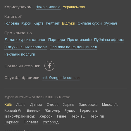
Користувачам
Чужою мовою
Українською
Категорії
Головна
Курси
Карта
Рейтинг
Відгуки
Онлайн курси
Журнал
Про компанію
Додати курси в каталог
Партнери
Про компанію
Публічна оферта
Відгуки наших партнерів
Політика конфіденційності
Рекламні послуги
Соціальні сторінки
Служба підтримки
info@enguide.com.ua
Курси англійської мови в інших містах:
Київ
Львів
Дніпро
Одеса
Харків
Запоріжжя
Миколаїв
Кривий Ріг
Вінниця
Житомир
Луцьк
Тернопіль
Івано-Франківськ
Херсон
Рівне
Чернівці
Чернігів
Черкаси
Полтава
Ужгород