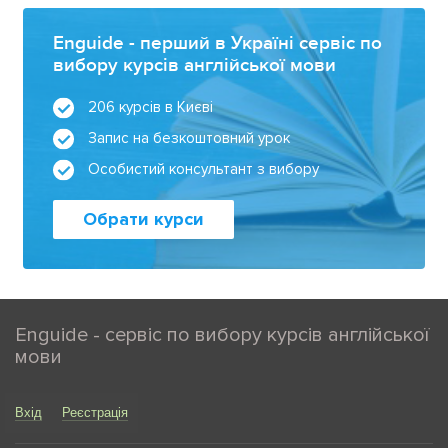
Enguide - перший в Україні сервіс по
вибору курсів англійської мови
206 курсів в Києві
Запис на безкоштовний урок
Особистий консультант з вибору
Обрати курси
Enguide - сервіс по вибору курсів англійської
мови
Вхід
Реєстрація