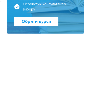
Особистий консультант з
вибору
Обрати курси
о