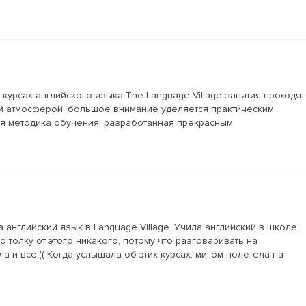
 курсах английского языка Тhe Language Village занятия проходят
й атмосферой, большое внимание уделяется практическим
ся методика обучения, разработанная прекрасным
 английский язык в Language Village. Учила английский в школе,
 толку от этого никакого, потому что разговаривать на
а и все:(( Когда услышала об этих курсах, мигом полетела на