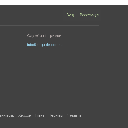
Вхід
Реєстрація
Служба підтримки
info@enguide.com.ua
анківськ
Херсон
Рівне
Чернівці
Чернігів