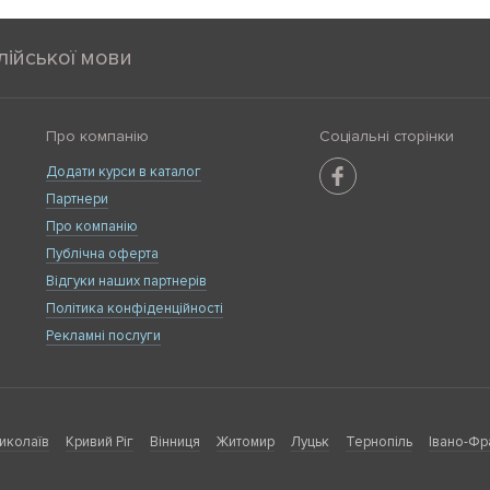
лійської мови
Про компанію
Соціальні сторінки
Додати курси в каталог
Партнери
Про компанію
Публічна оферта
Відгуки наших партнерів
Політика конфіденційності
Рекламні послуги
иколаїв
Кривий Ріг
Вінниця
Житомир
Луцьк
Тернопіль
Івано-Фр