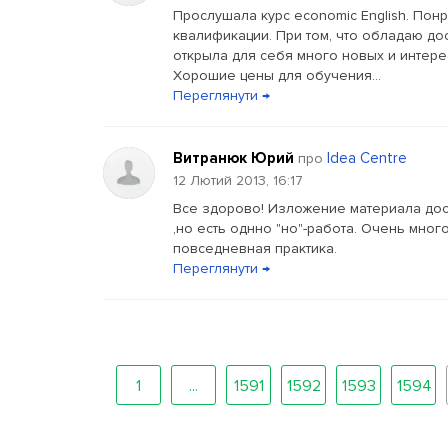
Прослушала курс economic English. По
квалификации. При том, что обладаю до
открыла для себя много новых и интере
Хорошие цены для обучения...
Переглянути →
Витранюк Юрий
Idea Centre
про
12 Лютий 2013, 16:17
Все здорово! Изложение материала дос
,но есть однно "но"-работа. Очень мног
повседневная практика.
Переглянути →
1
...
1591
1592
1593
1594