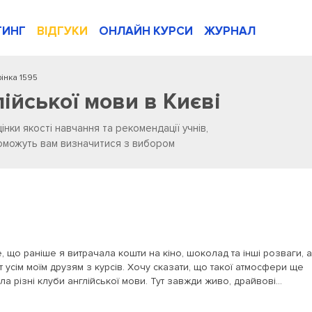
ТИНГ
ВІДГУКИ
ОНЛАЙН КУРСИ
ЖУРНАЛ
інка 1595
лійської мови в Києві
цінки якості навчання та рекомендації учнів,
опоможуть вам визначитися з вибором
те, що раніше я витрачала кошти на кіно, шоколад та інші розваги, а
т усім моїм друзям з курсів. Хочу сказати, що такої атмосфери ще
 різні клуби англійської мови. Тут завжди живо, драйвові...