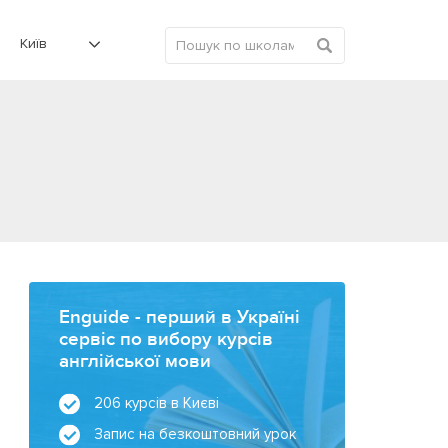
Київ
Enguide - перший в Україні
сервіс по вибору курсів
англійської мови
206 курсів в Києві
Запис на безкоштовний урок