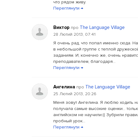
что рядом живу.
Переглянути →
Виктор
The Language Village
про
28 Лютий 2013, 07:41
Я очень рад, что попал именно сюда. На
в небольшой группе с теплой дружеско
заданиям. И, конечно же, очень нравит
преподавателем, благодаря...
Переглянути →
Ангелина
The Language Village
про
25 Лютий 2013, 20:26
Меня зовут Ангелина. Я люблю ходить на
получала самые высокие оценки… только
английском не научили:(( Зубрили правил
пробный урок...
Переглянути →