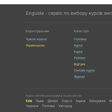
Enguide - сервіс по вибору курсів анг
Користувачам
Категорії
Чужою мовою
Головна
Українською
Курси
Карта
Рейтинг
Відгуки
Онлайн курси
Журнал
Курси англійської мови в інших містах:
Київ
Львів
Дніпро
Одеса
Харків
Запоріжжя
М
Черкаси
Полтава
Ужгород