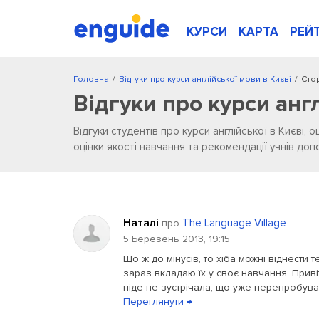
КУРСИ
КАРТА
РЕЙ
Головна
/
Відгуки про курси англійської мови в Києві
/
Стор
Відгуки про курси анг
Відгуки студентів про курси англійської в Києві, о
оцінки якості навчання та рекомендації учнів д
Наталі
The Language Village
про
5 Березень 2013, 19:15
Що ж до мінусів, то хіба можні віднести 
зараз вкладаю їх у своє навчання. Приві
ніде не зустрічала, що уже перепробувала
Переглянути →