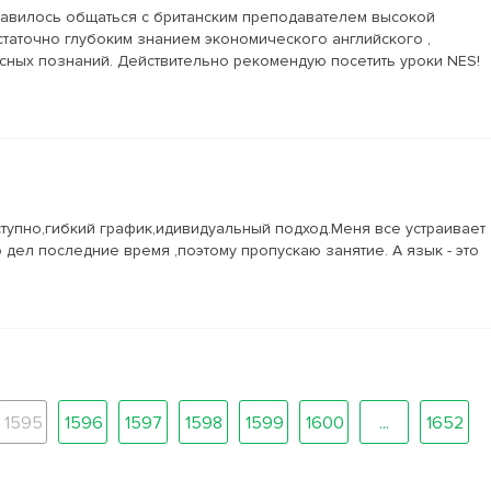
нравилось общаться с британским преподавателем высокой
статочно глубоким знанием экономического английского ,
сных познаний. Действительно рекомендую посетить уроки NES!
тупно,гибкий график,идивидуальный подход.Меня все устраивает
о дел последние время ,поэтому пропускаю занятие. А язык - это
1595
1596
1597
1598
1599
1600
...
1652