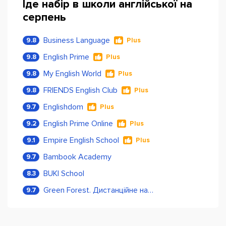
Іде набір в школи англійської на
серпень
Business Language
9.8
Plus
English Prime
9.8
Plus
My English World
9.8
Plus
FRIENDS English Club
9.8
Plus
Englishdom
9.7
Plus
English Prime Online
9.2
Plus
Empire English School
9.1
Plus
Bambook Academy
9.7
BUKI School
8.3
Green Forest. Дистанційне навчання
9.7