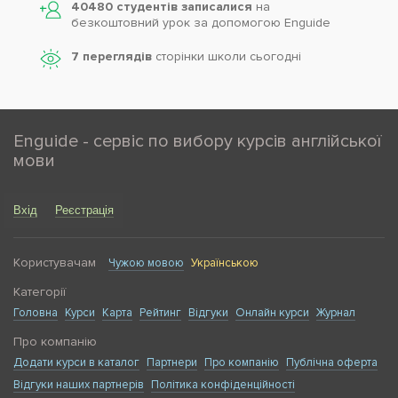
40480 студентів записалися
на
безкоштовний урок за допомогою Enguide
7 переглядів
сторінки школи cьогодні
Enguide - сервіс по вибору курсів англійської
мови
Вхід
Реєстрація
Користувачам
Чужою мовою
Українською
Категорії
Головна
Курси
Карта
Рейтинг
Відгуки
Онлайн курси
Журнал
Про компанію
Додати курси в каталог
Партнери
Про компанію
Публічна оферта
Відгуки наших партнерів
Політика конфіденційності