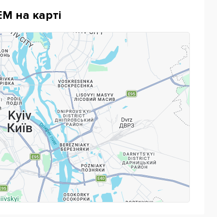
М на карті
Powered by
Leaflet
— © Google 2026