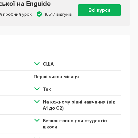
ської на Enguide
Всі курси
й пробний урок
16517 відгуків
США
Перші числа місяця
Так
На кожному рівні навчання (від
А1 до С2)
Безкоштовно для студентів
школи