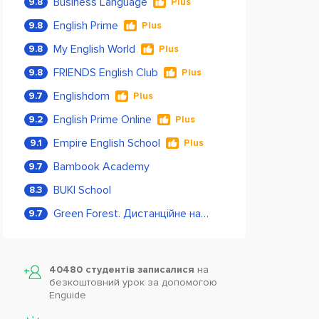
Business Language
9.8
Plus
English Prime
9.8
Plus
My English World
9.8
Plus
FRIENDS English Club
9.8
Plus
Englishdom
9.7
Plus
English Prime Online
9.2
Plus
Empire English School
9.1
Plus
Bambook Academy
9.7
BUKI School
8.3
Green Forest. Дистанційне навчання
9.7
40480 студентів записалися
на
безкоштовний урок за допомогою
Enguide