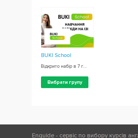
BUKI School
Відкрито набір в 7 груп
Вибрати групу
Enguide - сервіс по вибору курсів анг