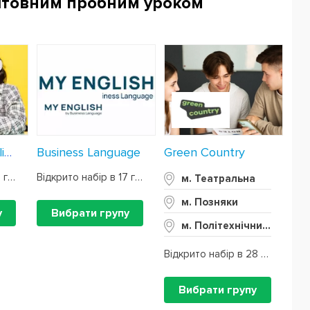
штовним пробним уроком
Business Language
Green Country
EnglishOffice Online
Відкрито набір в 10 груп
Відкрито набір в 17 груп
м. Театральна
м. Позняки
у
Вибрати групу
м. Політехнічний інститут (КПІ)
Відкрито набір в 28 груп
Вибрати групу