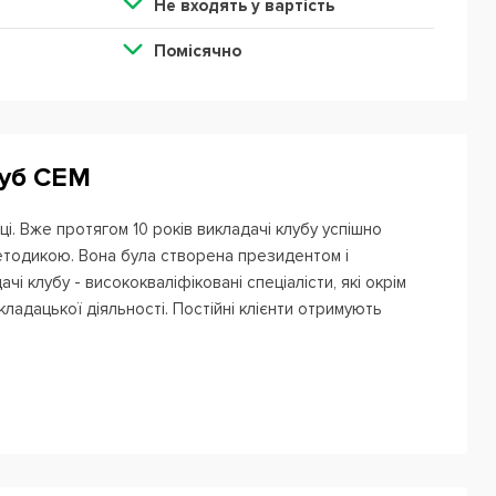
Не входять у вартість
Помісячно
луб СЕМ
ці. Вже протягом 10 років викладачі клубу успішно
етодикою. Вона була створена президентом і
чі клубу - висококваліфіковані спеціалісти, які окрім
кладацької діяльності. Постійні клієнти отримують