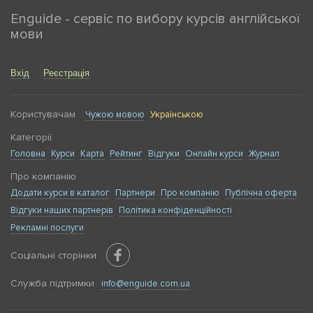
Enguide - сервіс по вибору курсів англійської
мови
Вхід
Реєстрація
Користувачам
Чужою мовою
Українською
Категорії
Головна
Курси
Карта
Рейтинг
Відгуки
Онлайн курси
Журнал
Про компанію
Додати курси в каталог
Партнери
Про компанію
Публічна оферта
Відгуки наших партнерів
Політика конфіденційності
Рекламні послуги
Соціальні сторінки
Служба підтримки
info@enguide.com.ua