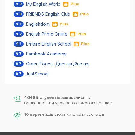
My English World
9.8
Plus
FRIENDS English Club
9.8
Plus
Englishdom
9.7
Plus
English Prime Online
9.2
Plus
Empire English School
9.1
Plus
Bambook Academy
9.7
Green Forest. Дистанційне навчання
9.7
JustSchool
9.7
40485 студентів записалися
на
безкоштовний урок за допомогою Enguide
10 переглядів
сторінки школи cьогодні