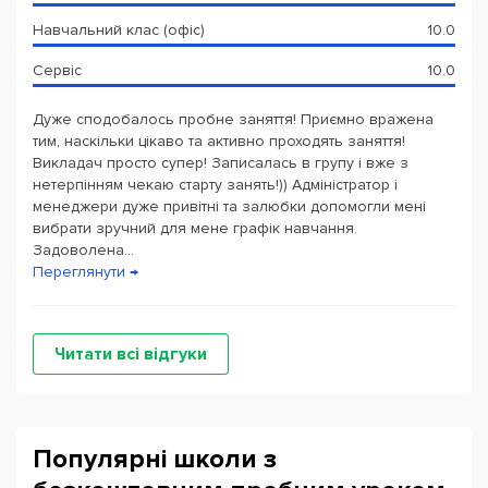
Більш детально з актуальними знижками Ви можете
Навчальний клас (офіс)
10.0
ознайомитись на нашому сайті
www.english-
today.com.ua
Сервіс
10.0
Старти всіх рівнів! Поспішайте записатися!
Дуже сподобалось пробне заняття! Приємно вражена
тим, наскільки цікаво та активно проходять заняття!
Викладач просто супер! Записалась в групу і вже з
нетерпінням чекаю старту занять!)) Адміністратор і
менеджери дуже привітні та залюбки допомогли мені
вибрати зручний для мене графік навчання.
Задоволена...
Переглянути →
Читати всі відгуки
Популярні школи з