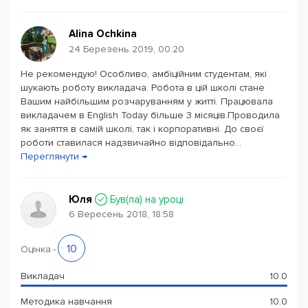
Школа English Today розташована дуже зручно - 1
хвилина пішки від станції метро «Олімпійська».
Alina Ochkina
Атмосфера в школі - затишна і доброзичлива. Ми
24 Березень 2019, 00:20
любимо своїх студентів!
Не рекомендую! Особливо, амбіційним студентам, які
Гнучка система оплати навчання, доступна кожному -
шукають роботу викладача. Робота в цій школі стане
чим інтенсивніше Ви займаєтеся, тим дешевше
Вашим найбільшим розчаруванням у житті. Працювала
кожне заняття.
викладачем в English Today більше 3 місяців.Проводила
Вартість навчання найвигідніша в Києві - від 28
як заняття в самій школі, так і корпоративні. До своєї
гривень за годину занять.
роботи ставилася надзвичайно відповідально...
Переглянути →
Проходження одного рівня становить 6 місяців або 2
семестра ( 1 семестр - 4 тижні) на інтенсивний курс, 96
Юля
Був(ла) на уроці
акад. годин.
У вартість включені роздаткові матеріали.
6 Вересень 2018, 18:58
Заняття веде висококваліфікований викладач
(український, якщо рівень Starter, Elementary; український
і носій мови, якщо рівень Pre-Intermediate, Intermediate,
10
Оцінка
-
Upper-Intermediate, Advanced).
Викладач
10.0
Оплата за навчання завжди помісячна або за весь
Методика навчання
10.0
рівень одразу.