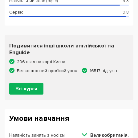
Навчальний клас (офіс)
9.3
Сервіс
9.8
Подивитися інші школи англійської на
Enguide
206 шкіл на карті Києва
Безкоштовний пробний урок
16517 відгуків
Всі курси
Умови навчання
Наявність занять з носієм
Великобританія,