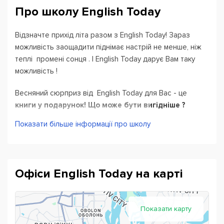
Про школу English Today
Відзначте прихід літа разом з English Today! Зараз
можливість заощадити піднімає настрій не менше, ніж
теплі промені сонця . І English Today дарує Вам таку
можливість !
Весняний сюрприз від English Today для Вас - це
книги у подарунок!
Що може бути вигідніше ?
Тільки якщо умови акції доповнити привабливим
Показати більше інформації про школу
бонусом -
знижкою на Speaking club з носієм мови
безліміт кожен день!
У чому головна відмінність школи English Today від
Офіси English Today на карті
інших? У першу чергу, у налагодженій методиці
викладання і по-справжньому "живих" заняттях з
кваліфікованими викладачами. Постійно
вдосконалюється система подачі матеріалу, тому мета
Показати карту
нашої школи зробити навчання максимально простим і
ефективним одночасно.