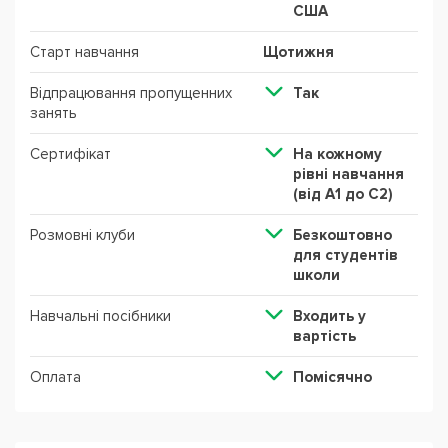
США
Старт навчання
Щотижня
Відпрацювання пропущенних
Так
занять
Сертифікат
На кожному
рівні навчання
(від А1 до С2)
Розмовні клуби
Безкоштовно
для студентів
школи
Навчальні посібники
Входить у
вартість
Оплата
Помісячно