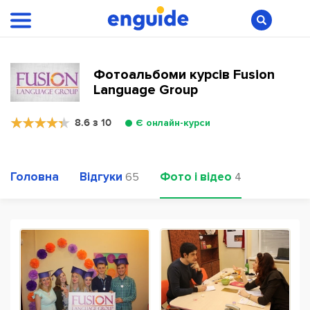
Фотоальбоми курсів Fusion
Language Group
8.6 з 10
Є онлайн-курси
Головна
Відгуки
Фото і відео
65
4