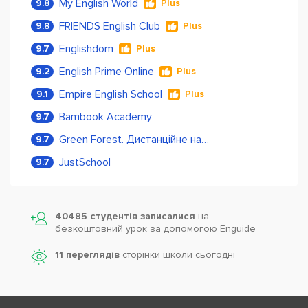
My English World
9.8
Plus
FRIENDS English Club
9.8
Plus
Englishdom
9.7
Plus
English Prime Online
9.2
Plus
Empire English School
9.1
Plus
Bambook Academy
9.7
Green Forest. Дистанційне навчання
9.7
JustSchool
9.7
40485 студентів записалися
на
безкоштовний урок за допомогою Enguide
11 переглядів
сторінки школи cьогодні