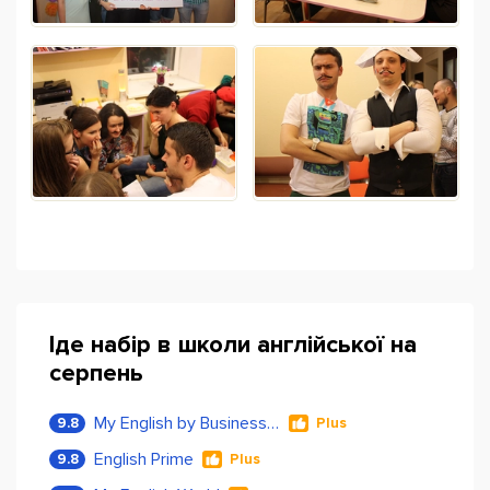
Іде набір в школи англійської на
серпень
My English by Business Language
9.8
Plus
English Prime
9.8
Plus