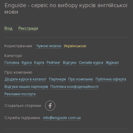
Enguide - сервіс по вибору курсів англійської
мови
Вхід
Реєстрація
Користувачам
Чужою мовою
Українською
Категорії
Головна
Курси
Карта
Рейтинг
Відгуки
Онлайн курси
Журнал
Про компанію
Додати курси в каталог
Партнери
Про компанію
Публічна оферта
Відгуки наших партнерів
Політика конфіденційності
Рекламні послуги
Соціальні сторінки
Служба підтримки
info@enguide.com.ua