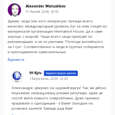
Alexander Matushkov
11 Лютий 2016, 18:16
Думаю, сюда тем, кого интересует, прежде всего,
качество, международный уровень (тут за этим следят из
материнской организации Internationl House, да и сами
хороши, с искрой). Чаще всего сюда приходят по
рекомендации, а не по рекламе "Полгода английского
за 1 грн". Соответственно и люди в группах собираются,
и преподаватели замечательные.
Відповісти
IH Kyiv
Адміністрація школи
1 Березень 2019, 12:33
Олександре, дякуємо за чудовий відгук! Так, ми дійсно
бережемо напрацьовану роками репутацію, адже це
спосіб життя кожного співробітника. Дуже приємно
працювати з однодумцем - з Вами! Заходьте на
розмовні заняття! Завжди раді Вам!