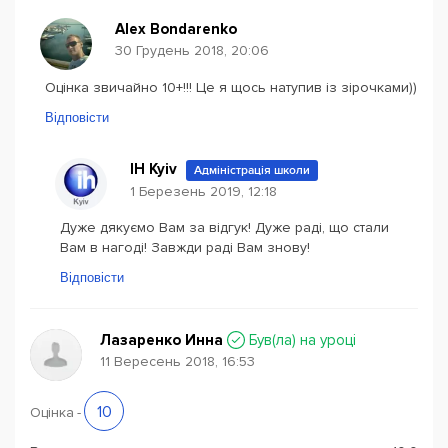
Alex Bondarenko
30 Грудень 2018, 20:06
Оцінка звичайно 10+!!! Це я щось натупив із зірочками))
Відповісти
IH Kyiv
Адміністрація школи
1 Березень 2019, 12:18
Дуже дякуємо Вам за відгук! Дуже раді, що стали
Вам в нагоді! Завжди раді Вам знову!
Відповісти
Лазаренко Инна
Був(ла) на уроці
11 Вересень 2018, 16:53
10
Оцінка
-