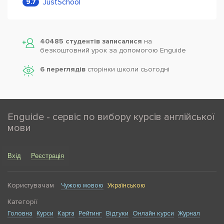
JustSchool
9.7
40485 студентів записалися
на
безкоштовний урок за допомогою Enguide
6 переглядів
сторінки школи cьогодні
Enguide - сервіс по вибору курсів англійської
мови
Вхід
Реєстрація
Користувачам
Чужою мовою
Українською
Категорії
Головна
Курси
Карта
Рейтинг
Відгуки
Онлайн курси
Журнал