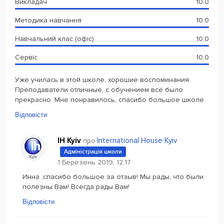
Викладач
10.0
Методика навчання
10.0
Навчальний клас (офіс)
10.0
Сервіс
10.0
Уже училась в этой школе, хорошие воспоминания.
Преподаватели отличные, с обучением всё было
прекрасно. Мне понравилось, спасибо большое школе.
Відповісти
IH Kyiv
International House Kyiv
про
Адміністрація школи
1 Березень 2019, 12:17
Инна ,спасибо большое за отзыв! Мы рады, что были
полезны Вам! Всегда рады Вам!
Відповісти