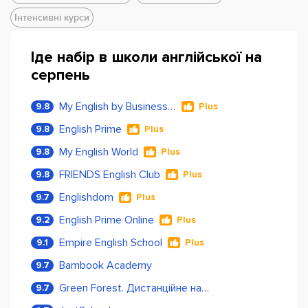
Інтенсивні курси
Іде набір в школи англійської на
серпень
My English by Business Language
9.8
Plus
English Prime
9.8
Plus
My English World
9.8
Plus
FRIENDS English Club
9.8
Plus
Englishdom
9.7
Plus
English Prime Online
9.2
Plus
Empire English School
9.1
Plus
Bambook Academy
9.7
Green Forest. Дистанційне навчання
9.7