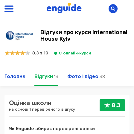
Відгуки про курси International
House Kyiv
8.3 з 10
Є онлайн-курси
Головна
Відгуки
Фото і відео
13
38
Оцінка школи
8.3
на основі 1 перевіреного відгуку
Як Enguide збирає перевірені оцінки