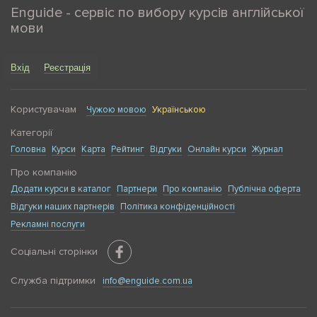
Enguide - сервіс по вибору курсів англійської
мови
Вхід
Реєстрація
Користувачам
Чужою мовою
Українською
Категорії
Головна
Курси
Карта
Рейтинг
Відгуки
Онлайн курси
Журнал
Про компанію
Додати курси в каталог
Партнери
Про компанію
Публічна оферта
Відгуки наших партнерів
Політика конфіденційності
Рекламні послуги
Соціальні сторінки
Служба підтримки
info@enguide.com.ua