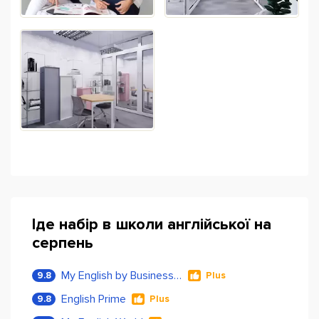
Іде набір в школи англійської на
серпень
My English by Business Language
9.8
Plus
English Prime
9.8
Plus