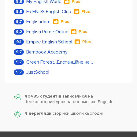
My English World
9.8
Plus
FRIENDS English Club
9.8
Plus
Englishdom
9.7
Plus
English Prime Online
9.2
Plus
Empire English School
9.1
Plus
Bambook Academy
9.7
Green Forest. Дистанційне навчання
9.7
JustSchool
9.7
40485 студентів записалися
на
безкоштовний урок за допомогою Enguide
4 перегляди
сторінки школи cьогодні