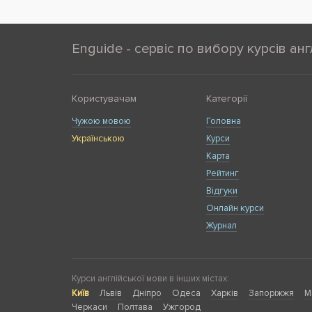
Enguide - сервіс по вибору курсів анг
Користувачам
Категорії
Чужою мовою
Головна
Українською
Курси
Карта
Рейтинг
Відгуки
Онлайн курси
Журнал
Курси англійської мови в інших містах:
Київ
Львів
Дніпро
Одеса
Харків
Запоріжжя
М
Черкаси
Полтава
Ужгород