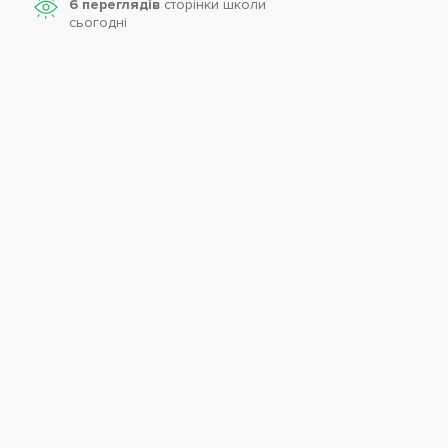
6 переглядів
сторінки школи
cьогодні