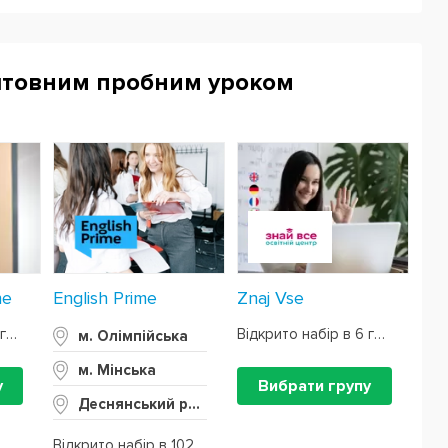
штовним пробним уроком
ne
English Prime
Znaj Vse
Відкрито набір в 7 груп
Відкрито набір в 6 груп
м. Олімпійська
м. Мінська
у
Вибрати групу
Деснянський район
Відкрито набір в 102 групи