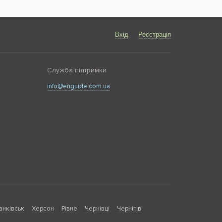
Вхід
Реєстрація
Служба підтримки
info@enguide.com.ua
анківськ
Херсон
Рівне
Чернівці
Чернігів