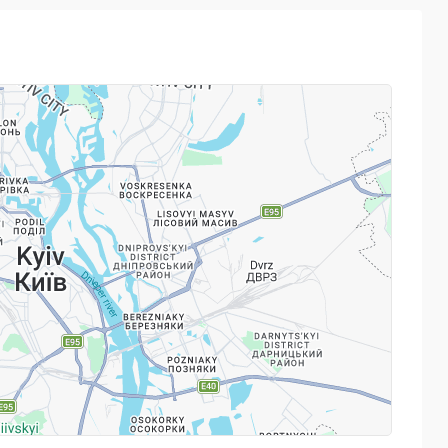
ний англійський.
аптувати навчальний процес для свого максимального
ення іноземної, в тому числі "з нуля";
аматики, розмовної мови або інші ваші цілі;
лити свої знання та навички;
 мови;
лізму і кар'єрного розвитку.
цюють безпосередньо з найбільшим і найвідомішим
Press, тому учні отримують кращі навчальні матеріали.
Powered by
Leaflet
— © Google 2026