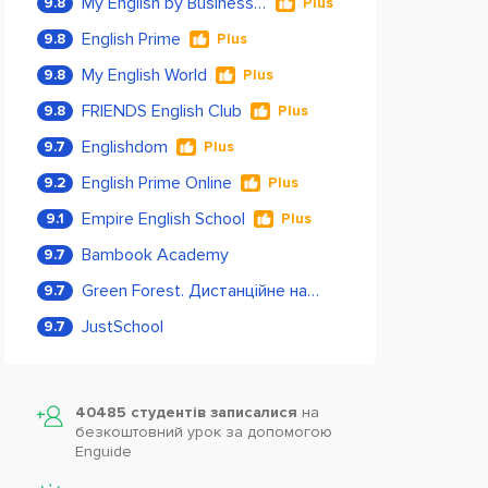
My English by Business Language
9.8
Plus
English Prime
9.8
Plus
My English World
9.8
Plus
FRIENDS English Club
9.8
Plus
Englishdom
9.7
Plus
English Prime Online
9.2
Plus
Empire English School
9.1
Plus
Bambook Academy
9.7
Green Forest. Дистанційне навчання
9.7
JustSchool
9.7
40485 студентів записалися
на
безкоштовний урок за допомогою
Enguide