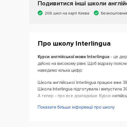
Подивитися інші школи англій
206 шкіл на карті Києва
Безкоштовни
Про школу Interlingua
Курси англійської мови Interlingua
- це держ
дійсно на високому рівні. Щоб відразу поясни
наведемо кілька цифр:
Школа англійської Interlingua працює вже 38
Школа Interlingua підготувала і випустила 30
А тепер - про все докладніше. Курси англійс
дорослих, студентів, школярів і дітей з мол
Показати більше інформації про школу
всі вікові особливості, а потім, вже в групах
та інші індивідуальні особливості учнів. Пед
цими завданнями. Більш того: вчителі Interl