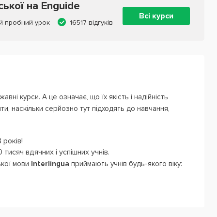
ської на Enguide
Всі курси
й пробний урок
16517 відгуків
авні курси. А це означає, що їх якість і надійність
ти, наскільки серйозно тут підходять до навчання,
 років!
 тисяч вдячних і успішних учнів.
ької мови
Interlingua
приймають учнів будь-якого віку:
одшого шкільного віку. Навчальні програми враховують
 - викладачі підлаштовують їх під темперамент, успішність
агогічний досвід дозволяє їм віртуозно справлятися з
ingua пройшли стажування в Великобританії. Так що вони