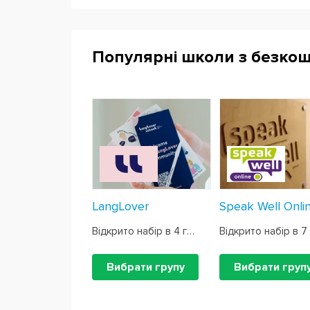
Популярні школи з безко
LangLover
Speak Well Onli
Відкрито набір в 4 групи
Вибрати групу
Вибрати груп