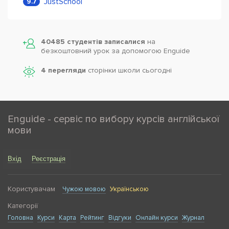
JustSchool
9.7
40485 студентів записалися
на
безкоштовний урок за допомогою Enguide
4 перегляди
сторінки школи cьогодні
Enguide - сервіс по вибору курсів англійської
мови
Вхід
Реєстрація
Користувачам
Чужою мовою
Українською
Категорії
Головна
Курси
Карта
Рейтинг
Відгуки
Онлайн курси
Журнал