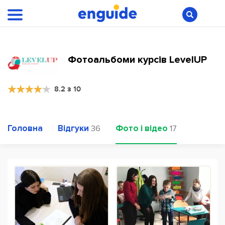
Фотоальбоми курсів LevelUP
8.2 з 10
Головна
Відгуки
Фото і відео
36
17