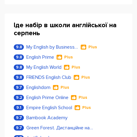
Іде набір в школи англійської на
серпень
My English by Business Language
9.8
Plus
English Prime
9.8
Plus
My English World
9.8
Plus
FRIENDS English Club
9.8
Plus
Englishdom
9.7
Plus
English Prime Online
9.2
Plus
Empire English School
9.1
Plus
Bambook Academy
9.7
Green Forest. Дистанційне навчання
9.7