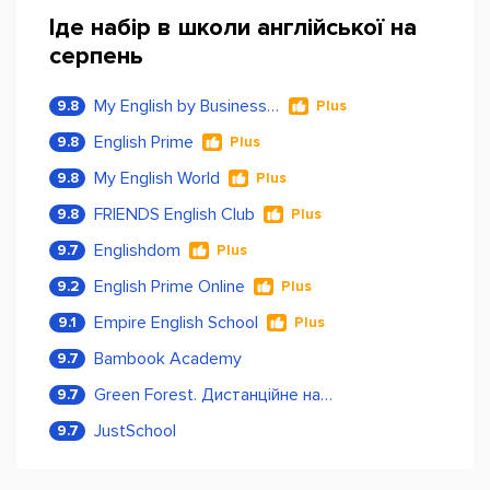
Іде набір в школи англійської на
серпень
My English by Business Language
9.8
Plus
English Prime
9.8
Plus
My English World
9.8
Plus
FRIENDS English Club
9.8
Plus
Englishdom
9.7
Plus
English Prime Online
9.2
Plus
Empire English School
9.1
Plus
Bambook Academy
9.7
Green Forest. Дистанційне навчання
9.7
JustSchool
9.7