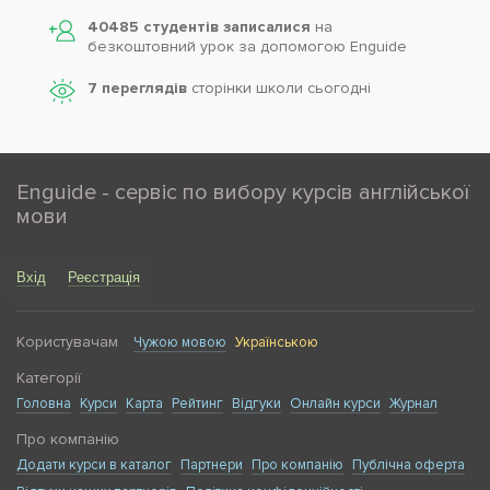
40485 студентів записалися
на
безкоштовний урок за допомогою Enguide
7 переглядів
сторінки школи cьогодні
Enguide - сервіс по вибору курсів англійської
мови
Вхід
Реєстрація
Користувачам
Чужою мовою
Українською
Категорії
Головна
Курси
Карта
Рейтинг
Відгуки
Онлайн курси
Журнал
Про компанію
Додати курси в каталог
Партнери
Про компанію
Публічна оферта