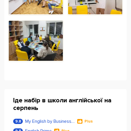
Іде набір в школи англійської на
серпень
My English by Business Language
9.8
Plus
English Prime
9.8
Plus