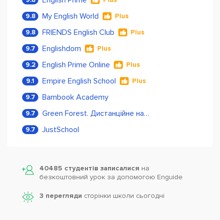
My English World
9.8
Plus
FRIENDS English Club
9.8
Plus
Englishdom
9.7
Plus
English Prime Online
9.2
Plus
Empire English School
9.1
Plus
Bambook Academy
9.7
Green Forest. Дистанційне навчання
9.7
JustSchool
9.7
40485 студентів записалися
на
безкоштовний урок за допомогою Enguide
3 перегляди
сторінки школи cьогодні