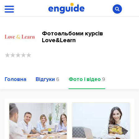
Фотоальбоми курсів
Love&Learn
Головна
Відгуки
Фото і відео
6
9