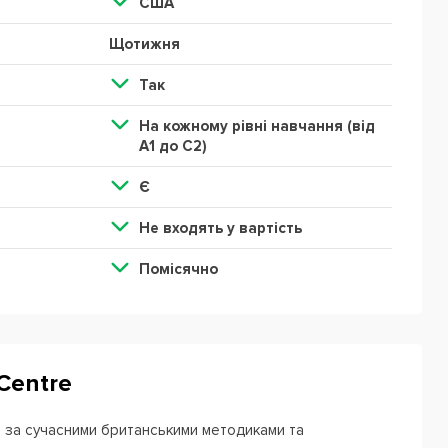
США
Щотижня
Так
На кожному рівні навчання (від
А1 до С2)
Є
Не входять у вартість
Помісячно
Centre
в за сучасними британськими методиками та