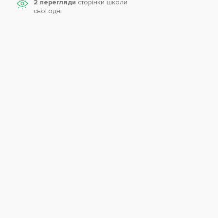
2 перегляди
сторінки школи
cьогодні