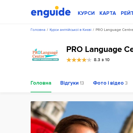
КУРСИ
КАРТА
РЕЙ
Головна
/
Курси англійської в Києві
/
PRO Language Centr
PRO Language Ce
8.3 з 10
Головна
Відгуки
Фото і відео
13
3