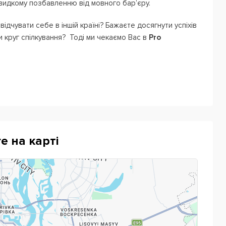
видкому позбавленню від мовного бар’єру.
дчувати себе в іншій країні? Бажаєте досягнути успіхів
 круг спілкування?
Тоді ми чекаємо Вас в
Pro
e на карті
 занять.
і та дружні відносини.