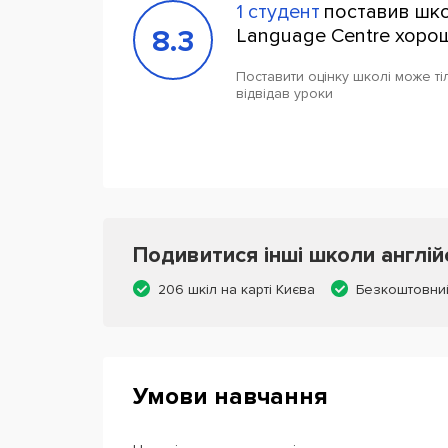
1 студент
поставив шк
8.3
Language Centre хорош
Поставити оцінку школі може тіл
відвідав уроки
Подивитися інші школи англій
206 шкіл на карті Києва
Безкоштовни
Умови навчання