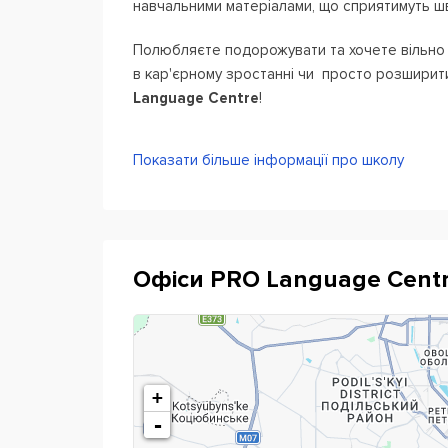
навчальними матеріалами, що сприятимуть ш
Полюбляєте подорожувати та хочете вільно ві
в кар'єрному зростанні чи просто розширити
Language Centre
!
Переваги школи:
Показати більше інформації про школу
Якісне і професійне навчання
Прозорі та зрозумілі умови співпраці.
Раціональна цінова політика.
Офіси PRO Language Centr
Розмовні клуби.
Можливість відпрацювання пропущених
Індивідуальний підхід.
Націленість на довготривалі партнерськ
+
-