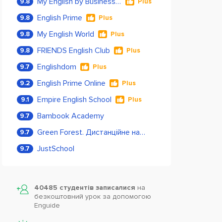
My English by Business Language
9.8
Plus
English Prime
9.8
Plus
My English World
9.8
Plus
FRIENDS English Club
9.8
Plus
Englishdom
9.7
Plus
English Prime Online
9.2
Plus
Empire English School
9.1
Plus
Bambook Academy
9.7
Green Forest. Дистанційне навчання
9.7
JustSchool
9.7
40485 студентів записалися
на
безкоштовний урок за допомогою
Enguide