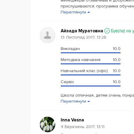
менеджеры отзывчивы и доброжела
прислушиваются, программа обучен
Переглянути →
Айзада Муратовна
Був(ла) на 
13 Листопад 2017, 13:28
Викладач
10.0
Методика навчання
10.0
Навчальний клас (офіс)
10.0
Сервіс
10.0
Школа отличная, детям очень понра
Переглянути →
Inna Vesna
4 Березень 2017, 13:11