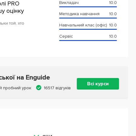
олі PRO
Викладач
10.0
у оцінку
Методика навчання
10.0
ьки той, хто
Навчальний клас (офіс)
10.0
Сервіс
10.0
ської на Enguide
Всі курси
й пробний урок
16517 відгуків