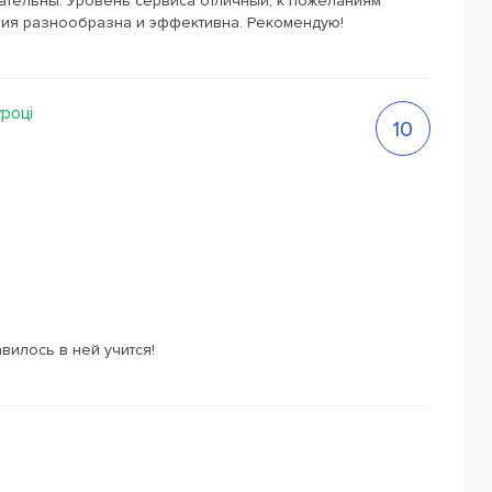
тельны. Уровень сервиса отличный, к пожеланиям
ия разнообразна и эффективна. Рекомендую!
уроці
10
вилось в ней учится!