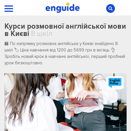
Курси розмовної англійської мови
в Києві
8 шкіл
🏫 По напрямку розмовна англійська у Києві ️знайдено ️8
️шкіл 🏷️ Ціна навчання від 1200 до 5699 грн в місяць 👌
Зробіть новий крок в навчанні англійської, перший пробний
урок безкоштовно