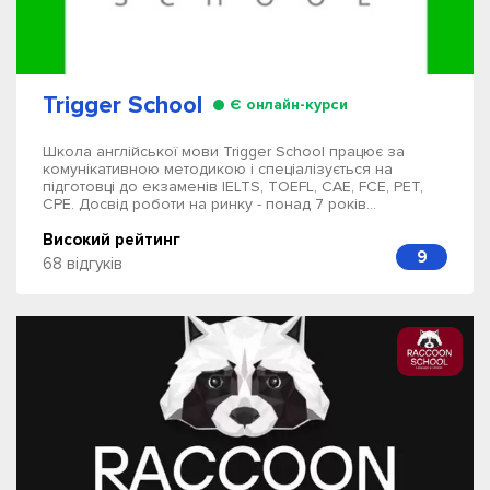
Trigger School
Є онлайн-курси
Школа англійської мови Trigger School працює за
комунікативною методикою і спеціалізується на
підготовці до екзаменів IELTS, TOEFL, CAE, FCE, PET,
CPE. Досвід роботи на ринку - понад 7 років...
Високий рейтинг
9
68 відгуків