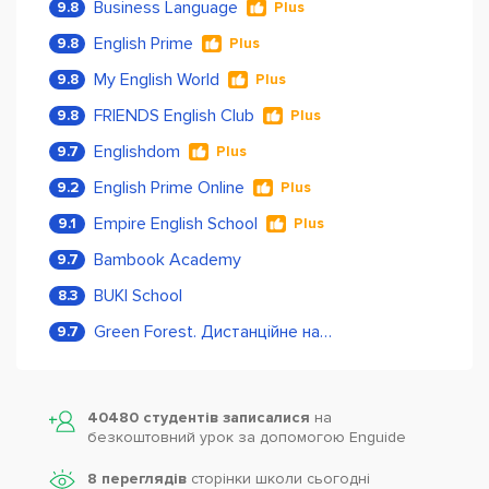
Business Language
9.8
Plus
English Prime
9.8
Plus
My English World
9.8
Plus
FRIENDS English Club
9.8
Plus
Englishdom
9.7
Plus
English Prime Online
9.2
Plus
Empire English School
9.1
Plus
Bambook Academy
9.7
BUKI School
8.3
Green Forest. Дистанційне навчання
9.7
40480 студентів записалися
на
безкоштовний урок за допомогою Enguide
8 переглядів
сторінки школи cьогодні