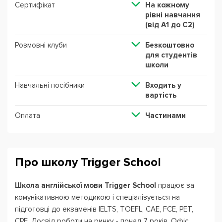
Сертифікат
На кожному
рівні навчання
(від А1 до С2)
Розмовні клуби
Безкоштовно
для студентів
школи
Навчальні посібники
Входить у
вартість
Оплата
Частинами
Про школу Trigger School
Школа англійської мови Trigger School
працює за
комунікативною методикою і спеціалізується на
підготовці до екзаменів IELTS, TOEFL, CAE, FCE, PET,
CPE. Досвід роботи на ринку - понад 7 років. Офіс