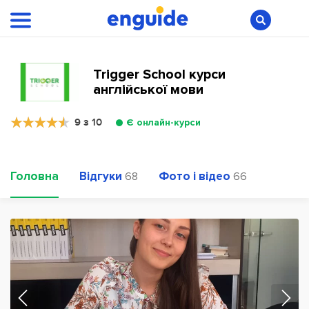
Trigger School курси
англійської мови
9 з 10
Є онлайн-курси
Головна
Відгуки
Фото і відео
68
66