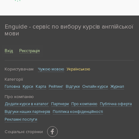
Enguide - сервіс по вибору курсів англійської
мови
Вхід
Реєстрація
Користувачам
Чужою мовою
Українською
Категорії
Головна
Курси
Карта
Рейтинг
Відгуки
Онлайн курси
Журнал
Про компанію
Додати курси в каталог
Партнери
Про компанію
Публічна оферта
Відгуки наших партнерів
Політика конфіденційності
Рекламні послуги
Соціальні сторінки