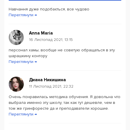
кожного студента підбирають необхідні засоби і
Навчання дуже подобається, все чудово
методи навчання, щоб програма такого курсу була
Переглянути →
найефективнішою.
Перед початком навчання в школі студенти проходять
Anna Maria
безкоштовне тестування для визначення рівня знань.
16 Листопад 2021, 13:15
В кінці курсу вручається сертифікат. Студенти
персонал хамы, вообще не советую обращаться в эту
забезпечуються всім необхідним навчальним
шарашкину контору
матеріалом.
Переглянути →
Диана Никишина
11 Листопад 2021, 22:32
Очень понравилась методика обучения. Я довольна что
выбрала именно эту школу, так как тут дешевле, чем в
том же гринфоресте да и преподаватели хорошие.
Переглянути →