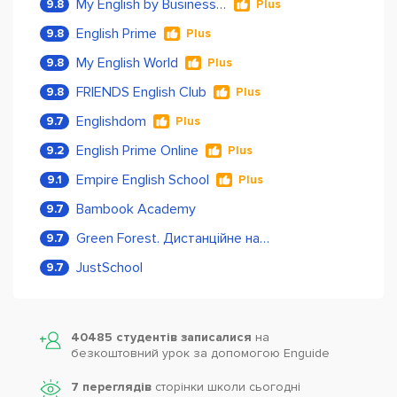
My English by Business Language
9.8
Plus
English Prime
9.8
Plus
My English World
9.8
Plus
FRIENDS English Club
9.8
Plus
Englishdom
9.7
Plus
English Prime Online
9.2
Plus
Empire English School
9.1
Plus
Bambook Academy
9.7
Green Forest. Дистанційне навчання
9.7
JustSchool
9.7
40485 студентів записалися
на
безкоштовний урок за допомогою Enguide
7 переглядів
сторінки школи cьогодні