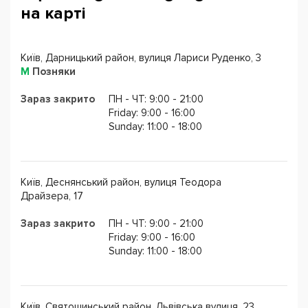
на карті
Вступити до престижного ВНЗ, успішно склавши
ЗНО, IELTS, TOEFL
Отримати підвищення по кар'єрних сходах
Київ, Дарницький район, вулиця Лариси Руденко, 3
Налагодити роботу з іноземними бізнес-
М
Позняки
партнерами
Вільно відчувати себе в спілкуванні з іноземцями,
Зараз закрито
ПН - ЧТ: 9:00 - 21:00
подорожуючи або емігруючи в іншу країну. Ви
Friday: 9:00 - 16:00
забудете про те, що таке "мовний бар'єр"!
Sunday: 11:00 - 18:00
З 1994 року ми допомогли тисячам людей досягти
своїх цілей завдяки вільному володінню іноземними
Київ, Деснянський район, вулиця Теодора
мовами.
Драйзера, 17
Ставайте одним з успішних студентів школи ELC!
Зараз закрито
ПН - ЧТ: 9:00 - 21:00
Записуйтеся зараз досягайте успіху!
Friday: 9:00 - 16:00
Sunday: 11:00 - 18:00
Київ, Святошинський район, Львівська вулиця, 23