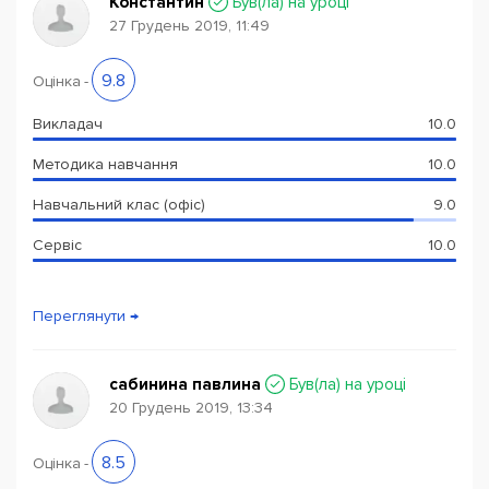
Константин
Був(ла) на уроці
27 Грудень 2019, 11:49
Powered by
Leaflet
— © Google 2026
9.8
Оцінка
-
Викладач
10.0
Методика навчання
10.0
Навчальний клас (офіс)
9.0
Сервіс
10.0
Переглянути →
сабинина павлина
Був(ла) на уроці
20 Грудень 2019, 13:34
8.5
Оцінка
-