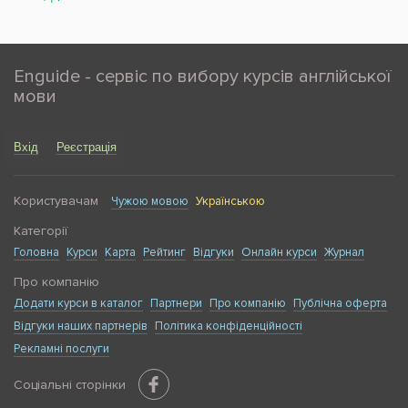
Enguide - сервіс по вибору курсів англійської
мови
Вхід
Реєстрація
Користувачам
Чужою мовою
Українською
Категорії
Головна
Курси
Карта
Рейтинг
Відгуки
Онлайн курси
Журнал
Про компанію
Додати курси в каталог
Партнери
Про компанію
Публічна оферта
Відгуки наших партнерів
Політика конфіденційності
Рекламні послуги
Соціальні сторінки