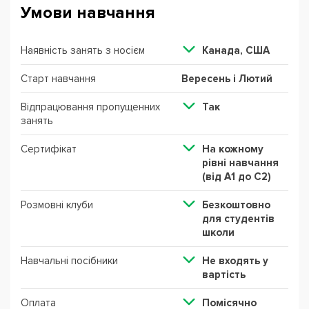
Умови навчання
Наявність занять з носієм
Канада, США
Старт навчання
Вересень і Лютий
Відпрацювання пропущенних
Так
занять
Сертифікат
На кожному
рівні навчання
(від А1 до С2)
Розмовні клуби
Безкоштовно
для студентів
школи
Навчальні посібники
Не входять у
вартість
Оплата
Помісячно