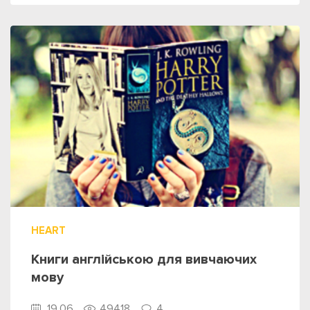
HEART
Книги англійською для вивчаючих
мову
19.06
49418
4