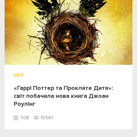
HOT
«Гаррі Поттер та Прокляте Дитя»:
світ побачила нова книга Джоан
Роулінг
1.08
10561