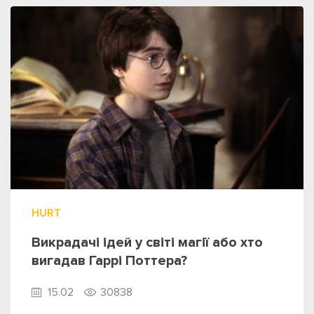
HURT
Викрадачі ідей у світі магії або хто
вигадав Гаррі Поттера?
15.02
30838