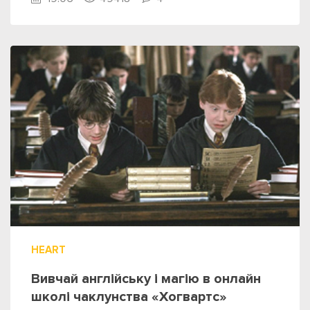
HEART
Вивчай англійську і магію в онлайн
школі чаклунства «Хогвартс»