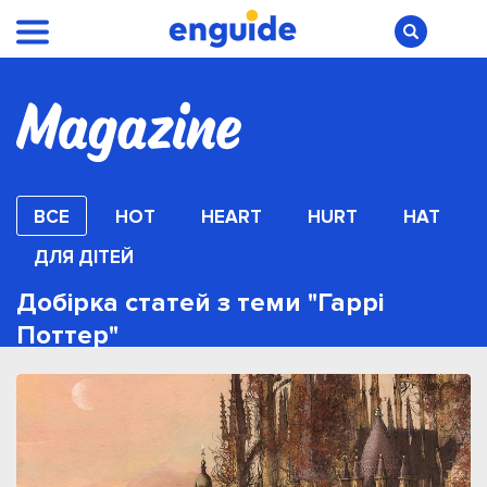
ВСЕ
HOT
HEART
HURT
HAT
ДЛЯ ДІТЕЙ
Добірка статей з теми "Гаррі
Поттер"