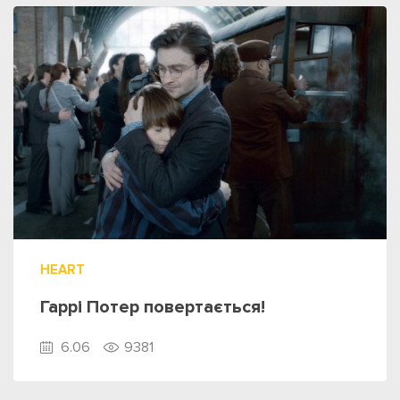
HEART
Гаррі Потер повертається!
6.06
9381