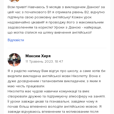
Всім привіт! Навчаюсь 9 місяців з викладачем Діаною! за
цей час з початкового B1 я отримала рівень B2, відчутно
підтянула свою розмовну англійську! Кожен урок
надзвичайно цікавий! я проводжу його з максимальним
задоволенням та користю! Уроки з Діаною - найкраще,
що могла статися на шляху вивчення англійської!
Відповісти
Максим Хиря
11 Травень 2023, 18:47
Я з радістю напишу Вам відгук про школу, а саме хотів би
виділити викладача англійської мови Ніколетту. Вона є
дуже досвідченим і талановитим викладачем, з яким я
маю честь працювати.
Ніколетта має чудові навички комунікації та вміє
створювати дружню та підтримуючу атмосферу на занятті.
Її уроки завжди цікаві та пізнавальні, завдяки чому я
почав більш впевнено володіти англійською мовою. Я
завжди відчуваюсь впевненим та мотивованим після