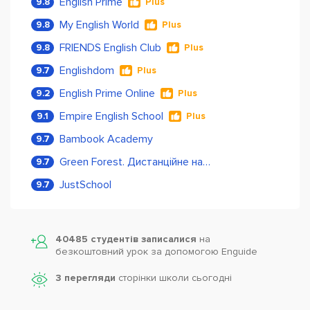
English Prime
9.8
Plus
My English World
9.8
Plus
FRIENDS English Club
9.8
Plus
Englishdom
9.7
Plus
English Prime Online
9.2
Plus
Empire English School
9.1
Plus
Bambook Academy
9.7
Green Forest. Дистанційне навчання
9.7
JustSchool
9.7
40485 студентів записалися
на
безкоштовний урок за допомогою Enguide
3 перегляди
сторінки школи cьогодні