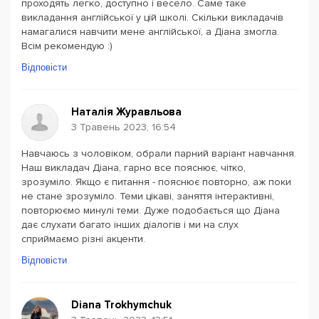
проходять легко, доступно і весело. Саме таке
викладання англійської у цій школі. Скільки викладачів
намагалися навчити мене англійської, а Діана змогла.
Всім рекомендую :)
Відповісти
Наталія Журавльова
3 Травень 2023, 16:54
Навчаюсь з чоловіком, обрали парний варіант навчання.
Наш викладач Діана, гарно все пояснює, чітко,
зрозуміло. Якщо є питання - пояснює повторно, аж поки
не стане зрозуміло. Теми цікаві, заняття інтерактивні,
повторюємо минулі теми. Дуже подобається що Діана
дає слухати багато інших діалогів і ми на слух
сприймаємо різні акценти.
Відповісти
Diana Trokhymchuk