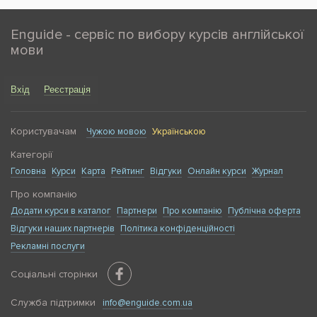
Enguide - сервіс по вибору курсів англійської
мови
Вхід
Реєстрація
Користувачам
Чужою мовою
Українською
Категорії
Головна
Курси
Карта
Рейтинг
Відгуки
Онлайн курси
Журнал
Про компанію
Додати курси в каталог
Партнери
Про компанію
Публічна оферта
Відгуки наших партнерів
Політика конфіденційності
Рекламні послуги
Соціальні сторінки
Служба підтримки
info@enguide.com.ua