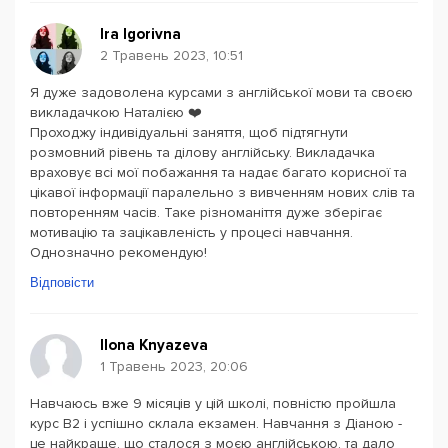
Ira Igorivna
2 Травень 2023, 10:51
Я дуже задоволена курсами з англійської мови та своєю
викладачкою Наталією ❤️
Проходжу індивідуальні заняття, щоб підтягнути
розмовний рівень та ділову англійську. Викладачка
враховує всі мої побажання та надає багато корисної та
цікавої інформації паралельно з вивченням нових слів та
повторенням часів. Таке різноманіття дуже зберігає
мотивацію та зацікавленість у процесі навчання.
Однозначно рекомендую!
Відповісти
Ilona Knyazeva
1 Травень 2023, 20:06
Навчаюсь вже 9 місяців у цій школі, повністю пройшла
курс В2 і успішно склала екзамен. Навчання з Діаною -
це найкраще, що сталося з моєю англійською, та дало