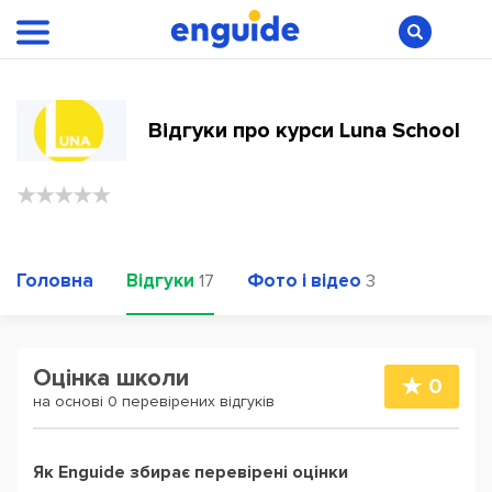
Відгуки про курси Luna School
Головна
Відгуки
Фото і відео
17
3
Оцінка школи
0
на основі 0 перевірених відгуків
Як Enguide збирає перевірені оцінки