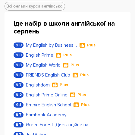
Всі онлайн курси англійської
Іде набір в школи англійської на
серпень
My English by Business Language
9.8
Plus
English Prime
9.8
Plus
My English World
9.8
Plus
FRIENDS English Club
9.8
Plus
Englishdom
9.7
Plus
English Prime Online
9.2
Plus
Empire English School
9.1
Plus
Bambook Academy
9.7
Green Forest. Дистанційне навчання
9.7
JustSchool
9.7