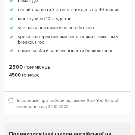
немає д\з
онлайн-заняття 3 рази на тиждень по 90 хвилин
міні-групи до 10 студентів
усе навчання виключно англійською
уроки з інтерактивними завданнями і спікінгом у
breakout roo
спікінг-клаби й навчальні івенти безкоштовно
2500
грн/місяць
4500
грн/курс
Інформація про набори від школи See You School
оновлення від 22.10.2022
Подивитися інші школи англійської на