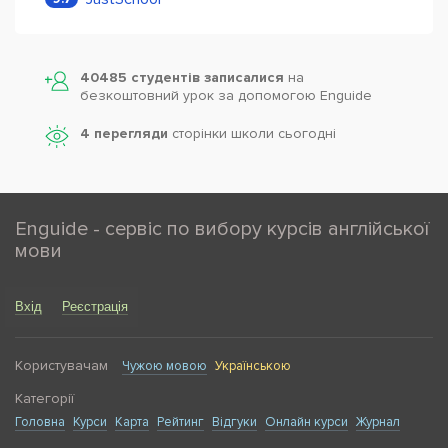
40485 студентів записалися
на
безкоштовний урок за допомогою Enguide
4 перегляди
сторінки школи cьогодні
Enguide - сервіс по вибору курсів англійської
мови
Вхід
Реєстрація
Користувачам
Чужою мовою
Українською
Категорії
Головна
Курси
Карта
Рейтинг
Відгуки
Онлайн курси
Журнал