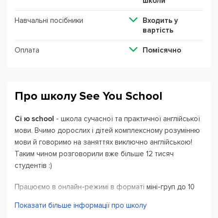
школи
Навчальні посібники
Входить у
вартість
Оплата
Помісячно
Про школу See You School
Сі ю school
- школа сучасної та практичної англійської
мови. Вчимо дорослих і дітей комплексному розумінню
мови й говоримо на заняттях виключно англійською!
Таким чином розговорили вже більше 12 тисяч
студентів :)
Працюємо в онлайн-режимі в форматі міні-груп до 10
студентів. Пропонуємо декілька варіантів розкладу для
Показати більше інформації про школу
навчання: є ранкові, денні та вечірні групи. Навчаємо