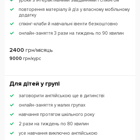
уроки з інтерактивними завданнями і спікінгом
повторення матеріалу й д\з у власному мобільному
додатку
спікінг-клаби й навчальні івенти безкоштовно
онлайн-заняття 3 рази на тиждень по 90 хвилин
2400
грн/місяць
9000
грн/курс
Для дітей у групі
заговорити англійською ще в дитинстві
онлайн-заняття у малих групах
навчання протягом шкільного року
2 рази на тиждень по 80 хвилин
усе навчання виключно англійською