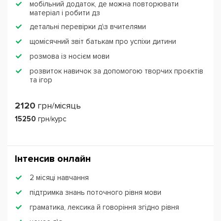
мобільний додаток, де можна повторювати
матеріал і робити дз
детальні перевірки д\з вчителями
щомісячний звіт батькам про успіхи дитини
розмова із носієм мови
розвиток навичок за допомогою творчих проєктів
та ігор
2120
грн/місяць
15250
грн/курс
Інтенсив онлайн
2 місяці навчання
підтримка знань поточного рівня мови
граматика, лексика й говоріння згідно рівня