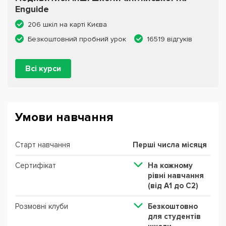
Enguide
206 шкіл на карті Києва
Безкоштовний пробний урок
16519 відгуків
Всі курси
Умови навчання
Старт навчання
Перші числа місяця
Сертифікат
На кожному
рівні навчання
(від А1 до С2)
Розмовні клуби
Безкоштовно
для студентів