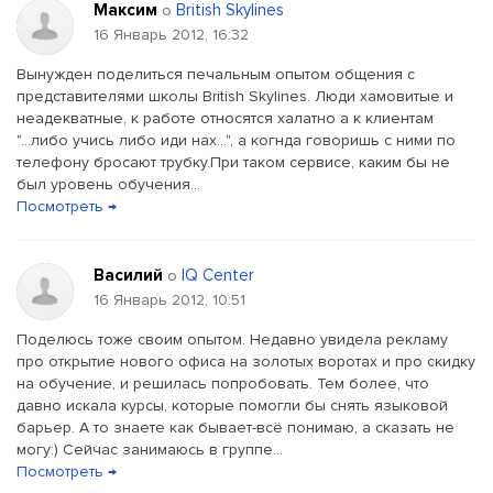
Максим
British Skylines
о
16 Январь 2012, 16:32
Вынужден поделиться печальным опытом общения с
представителями школы British Skylines. Люди хамовитые и
неадекватные, к работе относятся халатно а к клиентам
"...либо учись либо иди нах...", а когнда говоришь с ними по
телефону бросают трубку.При таком сервисе, каким бы не
был уровень обучения...
Посмотреть →
Василий
IQ Center
о
16 Январь 2012, 10:51
Поделюсь тоже своим опытом. Недавно увидела рекламу
про открытие нового офиса на золотых воротах и про скидку
на обучение, и решилась попробовать. Тем более, что
давно искала курсы, которые помогли бы снять языковой
барьер. А то знаете как бывает-всё понимаю, а сказать не
могу:) Сейчас занимаюсь в группе...
Посмотреть →