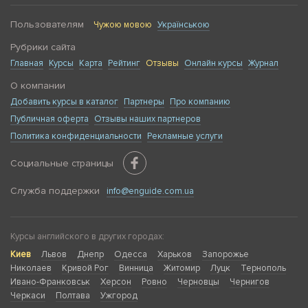
Пользователям
Чужою мовою
Українською
Рубрики сайта
Главная
Курсы
Карта
Рейтинг
Отзывы
Онлайн курсы
Журнал
О компании
Добавить курсы в каталог
Партнеры
Про компанию
Публичная оферта
Отзывы наших партнеров
Политика конфиденциальности
Рекламные услуги
Социальные страницы
Служба поддержки
info@enguide.com.ua
Курсы английского в других городах:
Киев
Львов
Днепр
Одесса
Харьков
Запорожье
Николаев
Кривой Рог
Винница
Житомир
Луцк
Тернополь
Ивано-Франковськ
Херсон
Ровно
Черновцы
Чернигов
Черкаси
Полтава
Ужгород