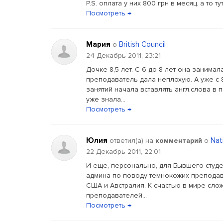
P.S. оплата у них 800 грн в месяц. а то тут.
Посмотреть →
Мария
British Council
о
24 Декабрь 2011, 23:21
Дочке 8,5 лет. С 6 до 8 лет она занима
преподаватель дала неплохую. А уже с 8
занятий начала вставлять англ.слова в
уже знала...
Посмотреть →
Юлия
Nat
ответил(a) на
комментарий
о
22 Декабрь 2011, 22:01
И еще, персонально, для Бывшего студе
админа по поводу темнокожих преподава
США и Австралия. К счастью в мире слож
преподавателей...
Посмотреть →