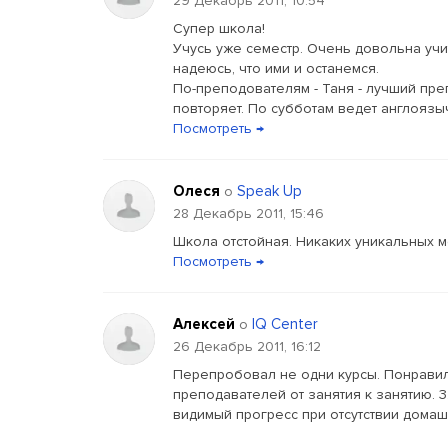
29 Декабрь 2011, 10:54
Супер школа!
Учусь уже семестр. Очень довольна учи
надеюсь, что ими и останемся.
По-преподователям - Таня - лучший пре
повторяет. По субботам ведет англоязыч
Посмотреть →
Олеся
Speak Up
о
28 Декабрь 2011, 15:46
Школа отстойная. Никаких уникальных м
Посмотреть →
Алексей
IQ Center
о
26 Декабрь 2011, 16:12
Перепробовал не одни курсы. Понравился 
преподавателей от занятия к занятию. 3
видимый прогресс при отсутствии домаш