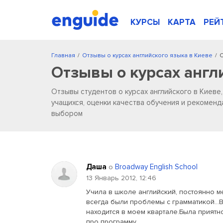
КУРСЫ
КАРТА
РЕЙ
Главная
/
Отзывы о курсах английского языка в Киеве
/
С
Отзывы о курсах англ
Отзывы студентов о курсах английского в Киеве
учащихся, оценки качества обучения и рекоменд
выбором
Даша
Broadway English School
о
13 Январь 2012, 12:46
Учила в школе английский, постоянно м
всегда были проблемы с грамматикой...В
находится в моем квартале.Была приятн
про программу...