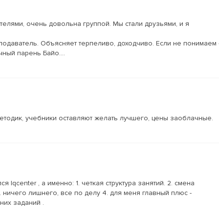
телями, очень довольна группой. Мы стали друзьями, и я
подаватель. Объясняет терпеливо, доходчиво. Если не понимаем 
ный парень Байо....
етодик, учебники оставляют желать лучшего, цены заоблачные.
Iqcenter , а именно: 1. четкая структура занятий. 2. смена
. ничего лишнего, все по делу 4. для меня главный плюс -
них заданий .