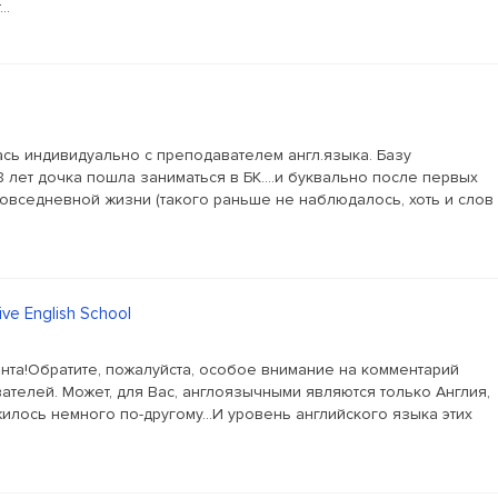
..
лась индивидуально с преподавателем англ.языка. Базу
 лет дочка пошла заниматься в БК....и буквально после первых
 повседневной жизни (такого раньше не наблюдалось, хоть и слов
ive English School
нта!Обратите, пожалуйста, особое внимание на комментарий
телей. Может, для Вас, англоязычными являются только Англия,
илось немного по-другому...И уровень английского языка этих