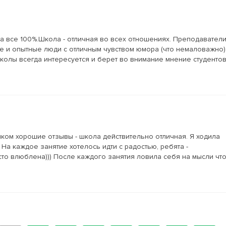
а все 100%.Школа - отличная во всех отношениях. Преподавател
е и опытные люди с отличным чувством юмора (что немаловажно)
школы всегда интересуется и берет во внимание мнение студенто
шком хорошие отзывы - школа действительно отличная. Я ходила
 На каждое занятие хотелось идти с радостью, ребята -
сто влюблена))) После каждого занятия ловила себя на мысли чт