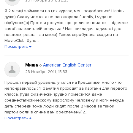
29 Ноябрь 2011, 22:25
Я 2 місяці займаюся на цих курсах, мені подобається! Навіть
дуже) Скажу чесно, я не заговорила fluently, і чуда не
відбулося)))) Проте я розумію, що це лише початок, і від мене
самої залежить мій результат! Наш викладач надихає і дає
поштовх, решта - за мною) Також спробувала сходити на
MovieClub, було...
Посмотреть →
Миша
American English Center
о
28 Ноябрь 2011, 15:33
Прошел первый уровень, учился на Крещатике, много что
непонравилось : 1. Занятия проходят за партами для первого
класса. (туда физически трудно поместится даже
среднестатистическому взрослому человеку и ноги некуда
деть спереди тоже люди сидят, после 2 часов за такой
партой боли в спине вам обеспечены)2...
Посмотреть →