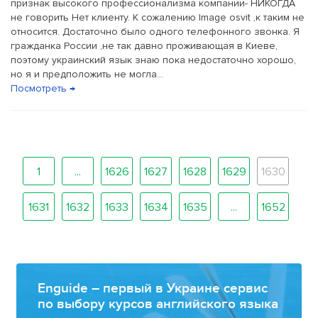
признак высокого профессионализма компании- НИКОГДА
не говорить Нет клиенту. К сожалению Image osvit ,к таким не
относится. Достаточно было одного телефонного звонка. Я
гражданка России ,не так давно проживающая в Киеве,
поэтому украинский язык знаю пока недостаточно хорошо,
но я и предположить не могла...
Посмотреть →
1
...
1626
1627
1628
1629
1630
1631
1632
1633
1634
1635
...
1652
Enguide – первый в Украине сервис
по выбору курсов английского языка