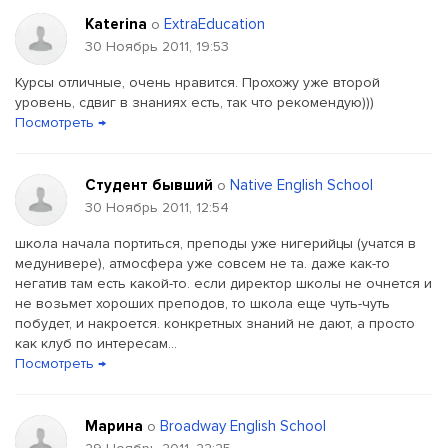
Katerina
ExtraEducation
о
30 Ноябрь 2011, 19:53
Курсы отличные, очень нравится. Прохожу уже второй
уровень, сдвиг в знаниях есть, так что рекомендую)))
Посмотреть →
Студент бывший
Native English School
о
30 Ноябрь 2011, 12:54
школа начала портиться, преподы уже нигерийцы (учатся в
медунивере), атмосфера уже совсем не та. даже как-то
негатив там есть какой-то. если директор школы не очнется и
не возьмет хороших преподов, то школа еще чуть-чуть
побудет, и накроется. конкретных знаний не дают, а просто
как клуб по интересам...
Посмотреть →
Марина
Broadway English School
о