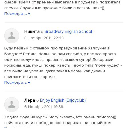
смерти время от времени выбегала в подъезд и поджигала
свечки. Случайные прохожие были в легком шоке))
Посмотреть →
Никита
Broadway English School
о
8 Ноябрь 2011, 22:48
Буду первый с отзывом про празднование Хэлоуина в
Бродвее! Ребята, большое вам спасибо, у вас все просто
отлично получилось, праздник вышел супер! Декорации,
костюмы, еда, пунш, покер, квесты, что-то типа "поле чудес" -
все было на уровне, даже такая мелочь как дизайн
пригласительных - короче...
Посмотреть →
Лера
Enjoy English (Enjoyсlub)
о
6 Ноябрь 2011, 19:38
Ходила сюда на курсы, могу сказать, что очень помогло)))
сейчас я почти свободно разговариваю на английском.