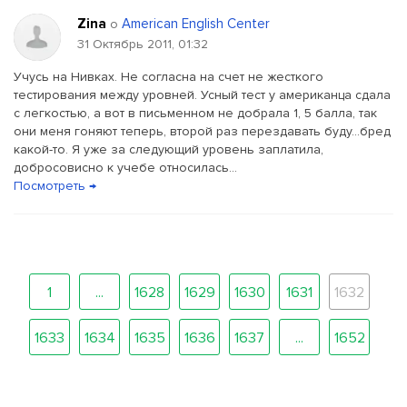
Zina
American English Center
о
31 Октябрь 2011, 01:32
Учусь на Нивках. Не согласна на счет не жесткого
тестирования между уровней. Усный тест у американца сдала
с легкостью, а вот в письменном не добрала 1, 5 балла, так
они меня гоняют теперь, второй раз перездавать буду...бред
какой-то. Я уже за следующий уровень заплатила,
добросовисно к учебе относилась...
Посмотреть →
1
...
1628
1629
1630
1631
1632
1633
1634
1635
1636
1637
...
1652