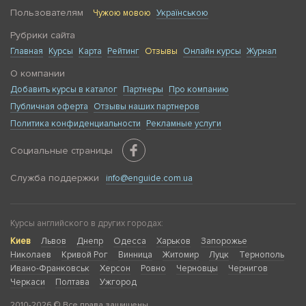
Пользователям
Чужою мовою
Українською
Рубрики сайта
Главная
Курсы
Карта
Рейтинг
Отзывы
Онлайн курсы
Журнал
О компании
Добавить курсы в каталог
Партнеры
Про компанию
Публичная оферта
Отзывы наших партнеров
Политика конфиденциальности
Рекламные услуги
Социальные страницы
Служба поддержки
info@enguide.com.ua
Курсы английского в других городах:
Киев
Львов
Днепр
Одесса
Харьков
Запорожье
Николаев
Кривой Рог
Винница
Житомир
Луцк
Тернополь
Ивано-Франковськ
Херсон
Ровно
Черновцы
Чернигов
Черкаси
Полтава
Ужгород
2010-2026 © Все права защищены