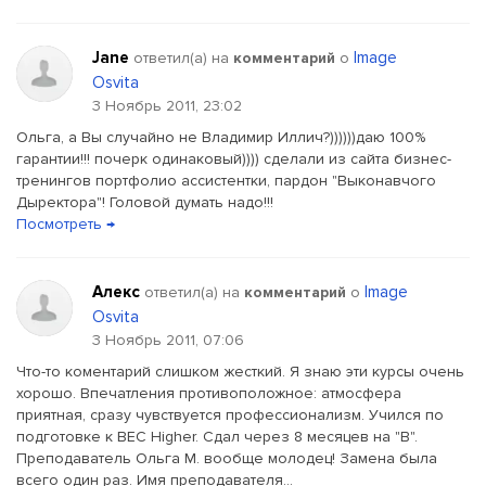
Jane
Image
ответил(a) на
комментарий
о
Osvita
3 Ноябрь 2011, 23:02
Ольга, а Вы случайно не Владимир Иллич?))))))даю 100%
гарантии!!! почерк одинаковый)))) сделали из сайта бизнес-
тренингов портфолио ассистентки, пардон "Выконавчого
Дыректора"! Головой думать надо!!!
Посмотреть →
Алекс
Image
ответил(a) на
комментарий
о
Osvita
3 Ноябрь 2011, 07:06
Что-то коментарий слишком жесткий. Я знаю эти курсы очень
хорошо. Впечатления противоположное: атмосфера
приятная, сразу чувствуется профессионализм. Учился по
подготовке к BEC Higher. Сдал через 8 месяцев на "В".
Преподаватель Ольга М. вообще молодец! Замена была
всего один раз. Имя преподавателя...