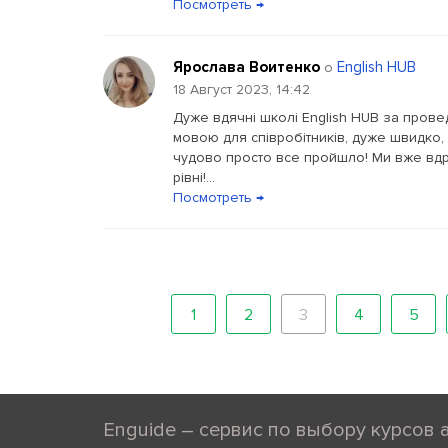
Посмотреть →
Ярослава Воитенко
English HUB
о
18 Август 2023, 14:42
Дуже вдячні школі English HUB за прове
мовою для співробітників, дуже швидко, 
чудово просто все пройшло! Ми вже вдру
рівні!...
Посмотреть →
1
2
3
4
5
Enguide – сервис по выбору курсов 