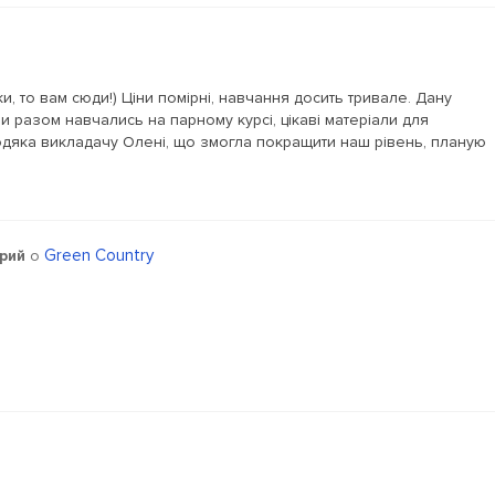
, то вам сюди!) Ціни помірні, навчання досить тривале. Дану
 разом навчались на парному курсі, цікаві матеріали для
дяка викладачу Олені, що змогла покращити наш рівень, планую
Green Country
рий
о