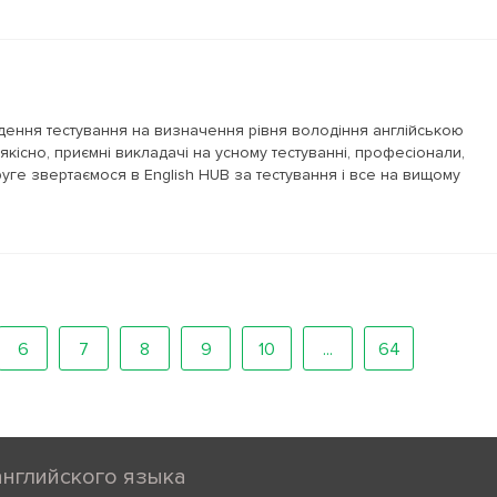
дення тестування на визначення рівня володіння англійською
якісно, приємні викладачі на усному тестуванні, професіонали,
ге звертаємося в English HUB за тестування і все на вищому
6
7
8
9
10
...
64
английского языка