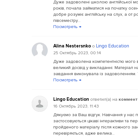
Дуже задоволені школою англійської мов
років, почала займатися на початку осе
добре розуміє англійську на слух, а от
півсеместру...
Посмотреть →
Alina Nestersnko
Lingo Education
о
25 Октябрь 2023, 00:14
Дуже задоволена компетентністю мого в
великий досвід у викладанні. Матеріал 
завдання виконувала із задоволенням. Т
Посмотреть →
Lingo Education
ответил(a) на
коммент
16 Октябрь 2023, 11:43
Дякуємо за Ваш відгук. Навчання у нас 
застосовуються цікаві інтерактиви та пе
пройденого матеріалу після кожного за
перевіряється, адже велика...