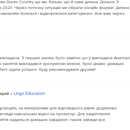
и Green Country що ми, батьки, що й сама дитина. Донька, 9
ні 2023. Через поточну ситуацію ми обрали онлайн формат. Дитина
 розмовляти боялася і відмовлялася категорично. Але вже через
икладача. З перших занять було замітно шо у викладача Анастасі
на заняттяї викладався зрозумілою мовою, було цікаво, домашні
ест здала успішно, буду рекомендувати друзям!!
Lingo Education
арий
о
проходять за матеріалами для відповідного рівня, додатково
регляди навчальних відео на проекторі. Для закріплення
няття надається домашнє завдання і також завжди все