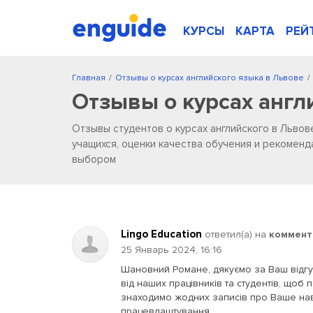
КУРСЫ
КАРТА
РЕЙ
Главная
/
Отзывы о курсах английского языка в Львове
/
Отзывы о курсах англ
Отзывы студентов о курсах английского в Львов
учащихся, оценки качества обучения и рекоменд
выбором
Lingo Education
ответил(a) на
коммент
25 Январь 2024, 16:16
Шановний Романе, дякуємо за Ваш відгук
від наших працівників та студентів, щоб
знаходимо жодних записів про Ваше нав
працевлаштування...