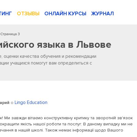
ТИНГ
ОТЗЫВЫ
ОНЛАЙН КУРСЫ
ЖУРНАЛ
Страница 3
ийского языка в Львове
е, оценки качества обучения и рекомендации
ации учащихся помогут вам определиться с
Lingo Education
арий
о
! Ми завжди вітаємо конструктивну критику та зворотній зв'язок
 покращити якість нашої роботи та послуг. В даному випадку ми не
чання в нашій школі. Також немає інформації щодо Вашого