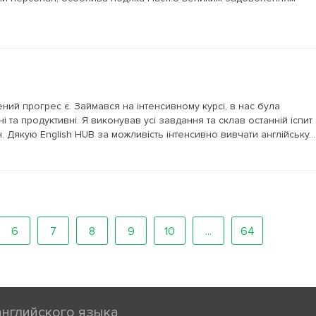
й прогрес є. Займався на інтенсивному курсі, в нас була
 та продуктивні. Я виконував усі завдання та склав останній іспит
. Дякую English HUB за можливість інтенсивно вивчати англійську...
6
7
8
9
10
...
64
английского языка