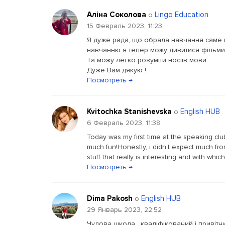
Аліна Соколова
Lingo Education
о
15 Февраль 2023, 11:23
Я дуже рада, що обрала навчання саме в
навчанню я тепер можу дивитися фільми 
Та можу легко розуміти носіїв мови .
Дуже Вам дякую !
Посмотреть →
Kvitochka Stanishevska
English HUB
о
6 Февраль 2023, 11:38
Today was my first time at the speaking club
much fun!Honestly, i didn't expect much from
stuff that really is interesting and with which
Посмотреть →
Dima Pakosh
English HUB
о
29 Январь 2023, 22:52
Чудова школа , кваліфікований і привіт