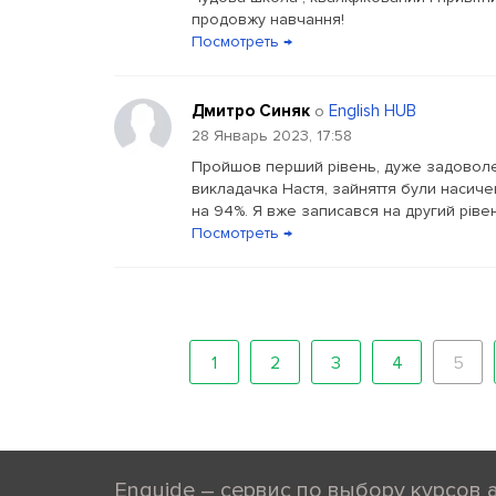
продовжу навчання!
Посмотреть →
Дмитро Синяк
English HUB
о
28 Январь 2023, 17:58
Пройшов перший рівень, дуже задоволени
викладачка Настя, зайняття були насичені
на 94%. Я вже записався на другий рівен
Посмотреть →
1
2
3
4
5
Enguide – сервис по выбору курсов 