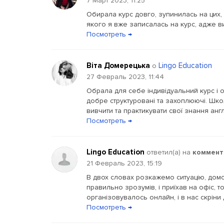
7 Март 2023, 11:25
Обирала курс довго, зупинилась на цих,
якого я вже записалась на курс, адже в
Посмотреть →
Віта Домерецька
Lingo Education
о
27 Февраль 2023, 11:44
Обрала для себе індивідуальний курс і о
добре структуровані та захоплюючі. Шко
вивчити та практикувати свої знання анг
Посмотреть →
Lingo Education
ответил(a) на
коммент
21 Февраль 2023, 15:19
В двох словах розкажемо ситуацію, домо
правильно зрозумів, і приїхав на офіс, 
організовувалось онлайн, і в нас скріни д
Посмотреть →