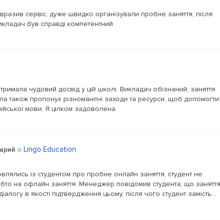
 вразив сервіс, дуже швидко організували пробне заняття, після
икладач був справді компетентний
тримала чудовий досвід у цій школі. Викладач обізнаний, заняття
ла також пропонує різноманітні заходи та ресурси, щоб допомогти
лійської мови. Я цілком задоволена.
Lingo Education
арий
о
влялись із студентом про пробне онлайн заняття, студент не
тобто на офлайн заняття. Менеджер повідомив студента, що занятт
іалогу в якості підтвердження цьому, після чого студент замість...