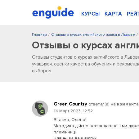
КУРСЫ
КАРТА
РЕЙ
Главная
/
Отзывы о курсах английского языка в Львове
/
Отзывы о курсах англ
Отзывы студентов о курсах английского в Львов
учащихся, оценки качества обучения и рекоменд
выбором
Green Country
ответил(a) на
коммента
14 Март 2023, 12:52
Вітаємо, Олено!
Методика дійсно нестандартна, і ми дуже
племінниці.
Вдячні за ваш відгук