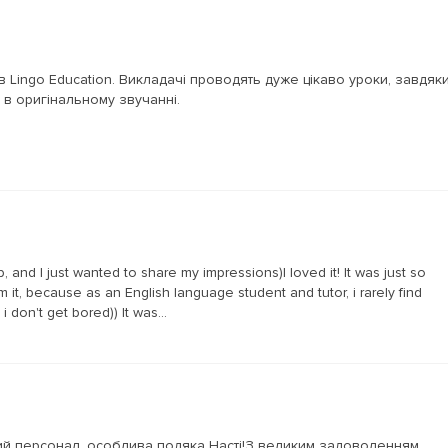
 Lingo Education. Викладачі проводять дуже цікаво уроки, завдяк
в оригінальному звучанні.
, and I just wanted to share my impressions)I loved it! It was just so
 it, because as an English language student and tutor, i rarely find
 i don't get bored)) It was...
ний персонал, особлива подяка Насті!З великим задоволенням