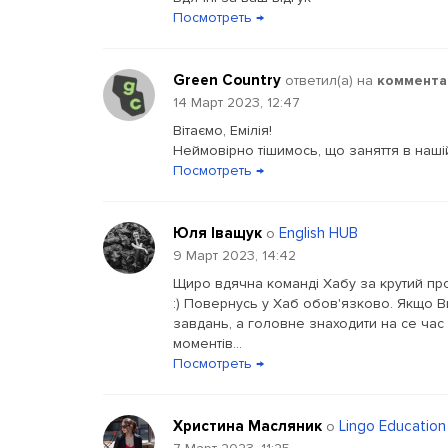
Посмотреть →
Green Country
ответил(a) на
коммента
14 Март 2023, 12:47
Вітаємо, Емілія!
Неймовірно тішимось, що заняття в наш
Посмотреть →
Юля Іващук
English HUB
о
9 Март 2023, 14:42
Щиро вдячна команді Хабу за крутий про
:) Повернусь у Хаб обов'язково. Якщо В
завдань, а головне знаходити на се час 
моментів...
Посмотреть →
Христина Масляник
Lingo Education
о