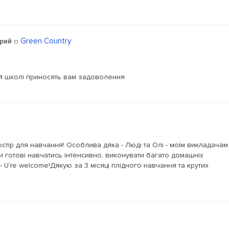
Green Country
рий
о
ій школі приносять вам задоволення
стір для навчання! Особлива дяка - Люді та Олі - моїм викладачам
и готові навчатись інтенсивно, виконувати багато домашніх
- U`re welcome!Дякую за 3 місяці плідного навчання та крутих