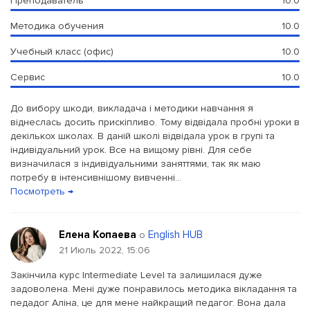
Преподаватель
10.0
Методика обучения
10.0
Учебный класс (офис)
10.0
Сервис
10.0
До вибору шкоди, викладача і методики навчання я
віднеслась досить прискіпливо. Тому відвідала пробні уроки в
декількох школах. В даній школі відвідала урок в групі та
індивідуальний урок. Все на вищому рівні. Для себе
визначилася з індивідуальними заняттями, так як маю
потребу в інтенсивнішому вивченні...
Посмотреть →
Елена Копаева
English HUB
о
21 Июль 2022, 15:06
Закінчила курс Intermediate Level та залишилася дуже
задоволена. Мені дуже понравилось методика вікладання та
педадог Аліна, це для мене найкращий педагог. Вона дала