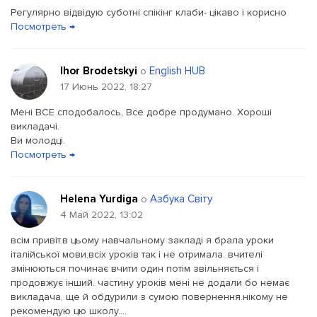
Регулярно відвідую суботні спікінг клаби- цікаво і корисно
Посмотреть →
Ihor Brodetskyi
English HUB
о
17 Июнь 2022, 18:27
Мені ВСЕ сподобалось, Все добре продумано. Хороші
викладачі.
Ви молодці.
Посмотреть →
Helena Yurdiga
Азбука Світу
о
4 Май 2022, 13:02
всім привіт.в цьому навчальному закладі я брала уроки
італійської мови.всіх уроків так і не отримала. вчителі
змінюються починає вчити один потім звільняється і
продовжує інший. частину уроків мені не додали бо немає
викладача, ще й обдурили з сумою повернення.нікому не
рекомендую цю школу....