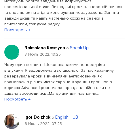
мотивують робити завдання та дотримуються
професіональної етики. Викладачі просять зворотній звязок
та вносять зміни згідно конструктивних зауважень. Заняття
завжди цікаві та навіть частенько схожі на сеанси зі
психологом, тож дуже раджу
Посмотреть →
Roksolana Kosmyna
Speak Up
о
8 Июль 2022, 19:25
Чому один негатив....Шокована такими попередніми
відгуками. Я задоволена цією школою. За час карантину
резервувала уроки з вчителями англомовними,які
працювали в різних містах України. Карантин пройшов з
користю Advanced розпочала...правда та війна таки не
давала зосередитись...Матеріали для навчання...
Посмотреть →
Igor Dolzhok
English HUB
о
6 Июль 2022, 07:25