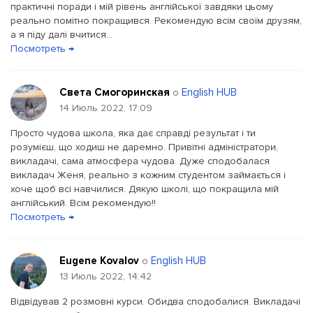
практичні поради і мій рівень англійської завдяки цьому
реально помітно покращився. Рекомендую всім своїм друзям,
а я піду далі вчитися...
Посмотреть →
Света Смогоринская
English HUB
о
14 Июль 2022, 17:09
Просто чудова школа, яка дає справді результат і ти
розумієш, що ходиш не даремно. Привітні адміністратори,
викладачі, сама атмосфера чудова. Дуже сподобалася
викладач Женя, реально з кожним студентом займається і
хоче щоб всі навчилися. Дякую школі, що покращила мій
англійський. Всім рекомендую!!
Посмотреть →
Eugene Kovalov
English HUB
о
13 Июль 2022, 14:42
Відвідував 2 розмовні курси. Обидва сподобалися. Викладачі