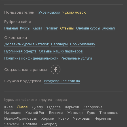
Пользователям
Українською
Чужою мовою
Рубрики сайта
Главная
Курсы
Карта
Рейтинг
Отзывы
Онлайн курсы
Журнал
О компании
Добавить курсы в каталог
Партнеры
Про компанию
Публичная оферта
Отзывы наших партнеров
Политика конфиденциальности
Рекламные услуги
Социальные страницы
Служба поддержки
info@enguide.com.ua
Курсы английского в других городах:
Киев
Львов
Днепр
Одесса
Харьков
Запорожье
Николаев
Кривой Рог
Винница
Житомир
Луцк
Тернополь
Ивано-Франковськ
Херсон
Ровно
Черновцы
Чернигов
Черкаси
Полтава
Ужгород