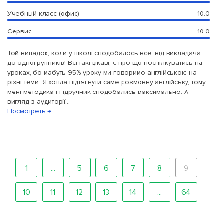
Учебный класс (офис)
10.0
Сервис
10.0
Той випадок, коли у школі сподобалось все: від викладача
до одногрупників! Всі такі цікаві, є про що поспілкуватись на
уроках, бо мабуть 95% уроку ми говоримо англійською на
різні теми. Я хотіла підтягнути саме розмовну англійську, тому
мені методика і підручник сподобались максимально. А
вигляд з аудиторії...
Посмотреть →
1
...
5
6
7
8
9
10
11
12
13
14
...
64