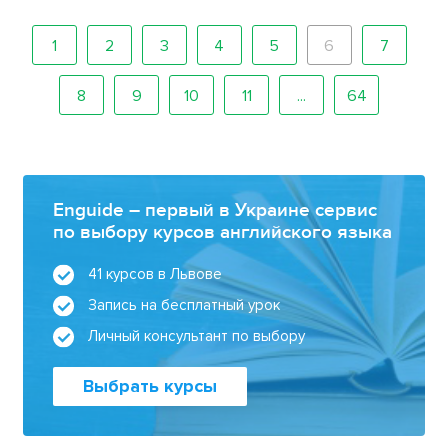
1
2
3
4
5
6
7
8
9
10
11
...
64
Enguide – первый в Украине сервис
по выбору курсов английского языка
41 курсов в Львове
Запись на бесплатный урок
Личный консультант по выбору
Выбрать курсы