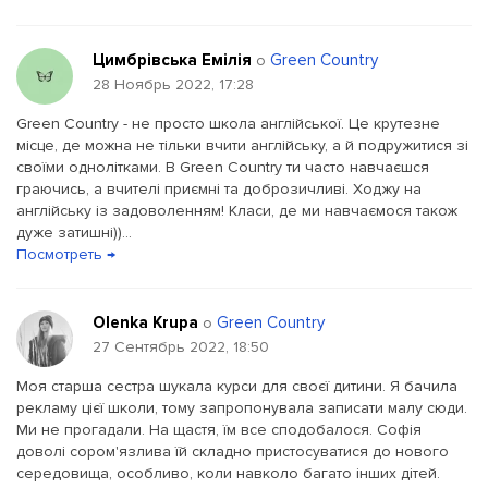
Цимбрівська Емілія
Green Country
о
28 Ноябрь 2022, 17:28
Green Country - не просто школа англійської. Це крутезне
місце, де можна не тільки вчити англійську, а й подружитися зі
своїми однолітками. В Green Country ти часто навчаєшся
граючись, а вчителі приємні та доброзичливі. Ходжу на
англійську із задоволенням! Класи, де ми навчаємося також
дуже затишні))...
Посмотреть →
Olenka Krupa
Green Country
о
27 Сентябрь 2022, 18:50
Моя старша сестра шукала курси для своєї дитини. Я бачила
рекламу цієї школи, тому запропонувала записати малу сюди.
Ми не прогадали. На щастя, їм все сподобалося. Софія
доволі сором'язлива їй складно пристосуватися до нового
середовища, особливо, коли навколо багато інших дітей.