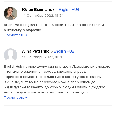
Юлия Выннычок
English HUB
о
14 Сентябрь 2022, 19:34
Знайома з English Hub вже 3 роки. Прийшла до них вчити
англійську з алфавіту
Посмотреть →
Alina Petrenko
English HUB
о
14 Сентябрь 2022, 18:20
EnglishHub на мою думку єдине місце у Львові,де ви зможете
інтенсивно вивчити англ.мову,навчають справді
корисного,немає нічого лишнього,кожен урок є цікавим
,якщо якусь тему не зрозуміло,можна звернутись до
індивідуальних занятть,до кожної людини мають підхід,про
атмосферу я опше мовчу,там хочется проводити...
Посмотреть →