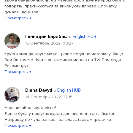
вдома ознайомлюються з матеріалом, а вже на уроці багато
говорять, практикуються та виконують вправи. Спочатку
думала, що 80 хв...
Посмотреть →
Геннадий Барабаш
English HUB
о
15 Сентябрь 2022, 09:27
Крута команда, круте місце, цікаве подання матеріалу. Якщо
Вам Ви хочете бути з англійською мовою на ТИ, Вам сюди.
Рекомендую.
Посмотреть →
Diana Davyd
English HUB
о
14 Сентябрь 2022, 22:15
Надзвичайно круте місце!
Довго була у пошуках курсів для вивчення англійської.
Направду не чула раніше і вагалась (зовсім трішечки
Посмотреть →