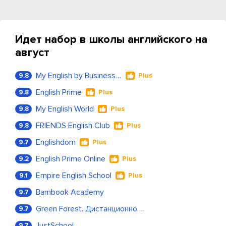
Идет набор в школы английского на
август
My English by Business Language
9.8
Plus
English Prime
9.8
Plus
My English World
9.8
Plus
FRIENDS English Club
9.8
Plus
Englishdom
9.7
Plus
English Prime Online
9.2
Plus
Empire English School
9.1
Plus
Bambook Academy
9.7
Green Forest. Дистанционное обучение
9.7
JustSchool
9.7