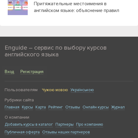
Притяжательные местоимения в
английском языке: объяснение правил
Enguide – сервис по выбору курсов
английского языка
Вход
Регистрация
Пользователям
Чужою мовою
Українською
Рубрики сайта
Главная
Курсы
Карта
Рейтинг
Отзывы
Онлайн курсы
Журнал
О компании
Добавить курсы в каталог
Партнеры
Про компанию
Публичная оферта
Отзывы наших партнеров