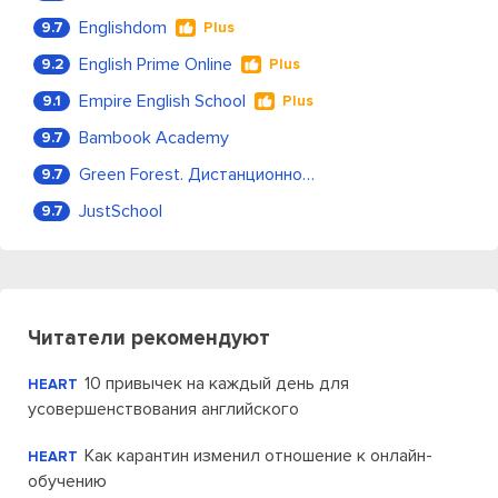
Englishdom
9.7
Plus
English Prime Online
9.2
Plus
Empire English School
9.1
Plus
Bambook Academy
9.7
Green Forest. Дистанционное обучение
9.7
JustSchool
9.7
Читатели рекомендуют
10 привычек на каждый день для
HEART
усовершенствования английского
Как карантин изменил отношение к онлайн-
HEART
обучению