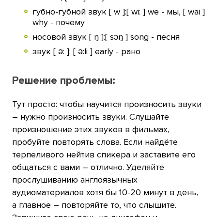
губно-губной звук [ w ]:[ wi: ] we - мы, [ wai ]
why - почему
носовой звук [ ŋ ]:[ sɔŋ ] song - песня
звук [ ə: ]: [ ə:li ] early - рано
Решение проблемы:
Тут просто: чтобы научится произносить звуки
– нужно произносить звуки. Слушайте
произношение этих звуков в фильмах,
пробуйте повторять слова. Если найдёте
терпеливого нейтив спикера и заставите его
общаться с вами – отлично. Уделяйте
прослушиванию англоязычных
аудиоматериалов хотя бы 10-20 минут в день,
а главное – повторяйте то, что слышите.