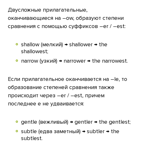
Двусложные прилагательные,
оканчивающиеся на –ow, образуют степени
сравнения с помощью суффиксов –er / –est:
shallow (мелкий) → shallower → the
shallowest;
narrow (узкий) → narrower → the narrowest.
Если прилагательное оканчивается на –le, то
образование степеней сравнения также
происходит через –er / –est, причем
последнее e не удваивается:
gentle (вежливый) → gentler → the gentlest;
subtle (едва заметный) → subtler → the
subtlest.