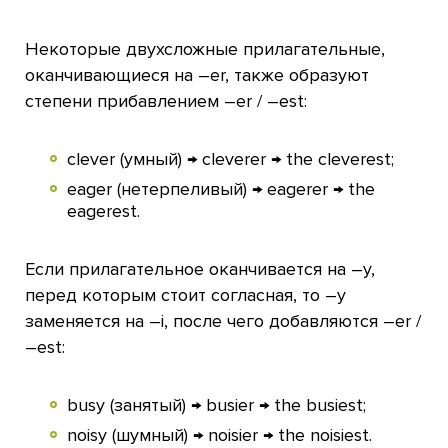
Некоторые двухсложные прилагательные,
оканчивающиеся на –er, также образуют
степени прибавлением –er / –est:
clever (умный) → cleverer → the cleverest;
eager (нетерпеливый) → eagerer → the
eagerest.
Если прилагательное оканчивается на –y,
перед которым стоит согласная, то –y
заменяется на –i, после чего добавляются –er /
–est:
busy (занятый) → busier → the busiest;
noisy (шумный) → noisier → the noisiest.