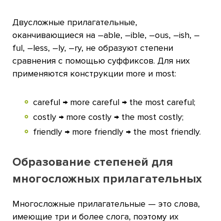
Двусложные прилагательные,
оканчивающиеся на –able, –ible, –ous, –ish, –
ful, –less, –ly, –ry, не образуют степени
сравнения с помощью суффиксов. Для них
применяются конструкции more и most:
careful → more careful → the most careful;
costly → more costly → the most costly;
friendly → more friendly → the most friendly.
Образование степеней для
многосложных прилагательных
Многосложные прилагательные — это слова,
имеющие три и более слога, поэтому их