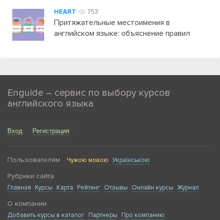
HEART
753
Притяжательные местоимения в
английском языке: объяснение правил
Enguide – сервис по выбору курсов
английского языка
Вход
Регистрация
Пользователям
Чужою мовою
Українською
Рубрики сайта
Главная
Курсы
Карта
Рейтинг
Отзывы
Онлайн курсы
Журнал
О компании
Добавить курсы в каталог
Партнеры
Про компанию