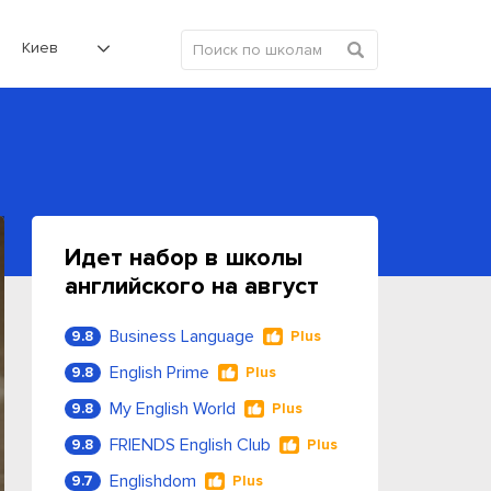
Киев
Идет набор в школы
английского на август
Business Language
9.8
Plus
English Prime
9.8
Plus
My English World
9.8
Plus
FRIENDS English Club
9.8
Plus
Englishdom
9.7
Plus