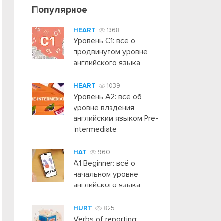
Популярное
HEART
1368
Уровень C1: всё о
продвинутом уровне
английского языка
HEART
1039
Уровень А2: всё об
уровне владения
английским языком Pre-
Intermediate
HAT
960
A1 Beginner: всё о
начальном уровне
английского языка
HURT
825
Verbs of reporting: