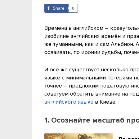
Share
0
Времена в английском – краеугол
изобилие английских времён и прав
же туманными, как и сам Альбион. 
осваивать, по иронии судьбы, почем
И все же существует несколько про
языке с минимальными потерями нер
точнее – предложим пошаговую инс
советуем обратить внимание на по
английского языка
в Киеве.
1. Осознайте масштаб п
Во-пер