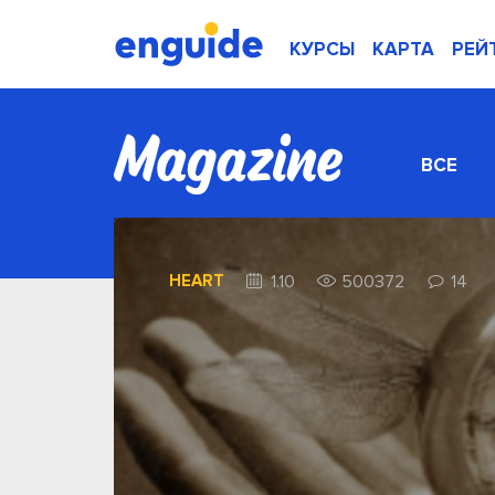
КУРСЫ
КАРТА
РЕЙ
ВСЕ
HEART
1.10
500372
14