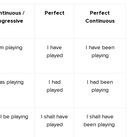
tinuous /
Perfect
Perfect
ogressive
Continuous
am playing
I have
I have been
played
playing
as playing
I had
I had been
played
playing
ll be playing
I shall have
I shall have
played
been playing