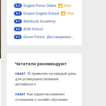
English Prime Online
9.2
Plus
Empire English School
9.1
Plus
Bambook Academy
9.7
BUKI School
8.3
Green Forest. Дистанционное обучение
9.7
Читатели рекомендуют
10 привычек на каждый день
HEART
для усовершенствования
английского
Как карантин изменил
HEART
отношение к онлайн-обучению