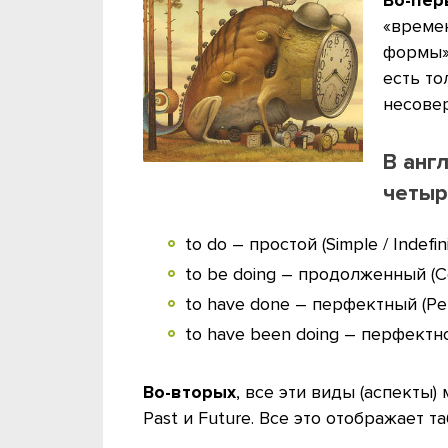
«време
формы».
есть то
несовер
В анг
четыр
to do – простой (Simple / Indefini
to be doing – продолженный (Co
to have done – перфектный (Per
to have been doing – перфектн
Во-вторых
, все эти виды (аспекты)
Past и Future. Все это отображает 