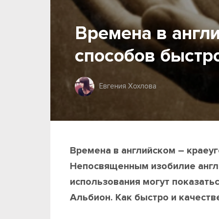
Времена в англи
способов быстр
Евгения Хохлова
Времена в английском – краеу
Непосвященным изобилие англи
использования могут показатьс
Альбион. Как быстро и качеств