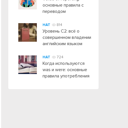
основные правила с
переводом
HAT
814
Уровень C2: всё о
совершенном владении
английским языком
HAT
724
Когда используются
was и were: основные
правила употребления