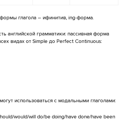
 формы глагола – ифинитив, ing-форма.
сть английской грамматики: пассивная форма
сех видах от Simple до Perfect Continuous:
 могут использоваться с модальными глаголами:
/should/would/will do/be doing/have done/have been