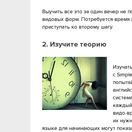
Выучить все это за один вечер не п
видовых форм. Потребуется время и
приступать ко второму шагу.
2. Изучите теорию
Изучать
с Simpl
попытай
англий
систем
каждый
видо-вр
их нужн
языке для начинающих могут показа