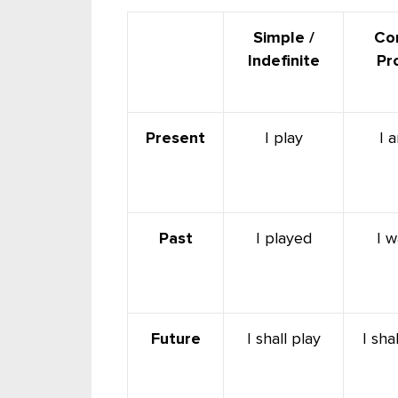
Simple /
Con
Indefinite
Pr
Present
I play
I 
Past
I played
I w
Future
I shall play
I sha