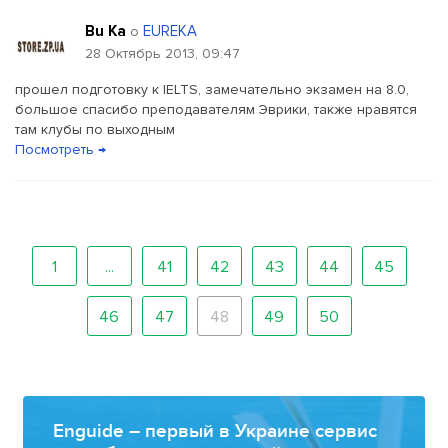
Bu Ka
EUREKA
о
28 Октябрь 2013, 09:47
прошел подготовку к IELTS, замечательно экзамен на 8.0,
большое спасибо преподавателям Эврики, также нравятся
там клубы по выходным
Посмотреть →
1
...
41
42
43
44
45
46
47
48
49
50
Enguide – первый в Украине сервис