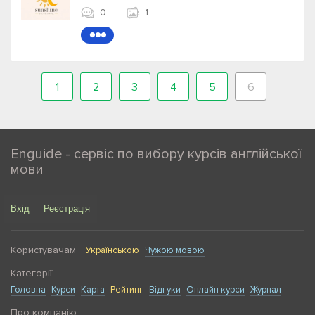
0
1
●●●
1
2
3
4
5
6
Enguide - сервіс по вибору курсів англійської
мови
Вхід
Реєстрація
Користувачам
Українською
Чужою мовою
Категорії
Головна
Курси
Карта
Рейтинг
Відгуки
Онлайн курси
Журнал
Про компанію