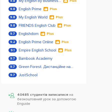
My English by Business Language
9.8
Plus
English Prime
9.8
Plus
My English World
9.8
Plus
FRIENDS English Club
9.8
Plus
Englishdom
9.7
Plus
English Prime Online
9.2
Plus
Empire English School
9.1
Plus
Bambook Academy
9.7
Green Forest. Дистанційне навчання
9.7
JustSchool
9.7
40485 студентів записалися
на
безкоштовний урок за допомогою
Enguide