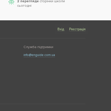
2 перегляди
сторінки школи
cьогодні
Вхід
Реєстрація
Служба підтримки
info@enguide.com.ua