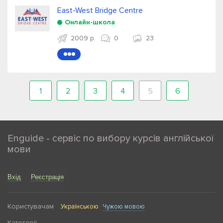
East-West Bridge Centre
Онлайн-школа
2009 р.
0
23
●●●
1
2
3
4
5
6
Enguide - сервіс по вибору курсів англійської
мови
Вхід
Реєстрація
Користувачам
Українською
Чужою мовою
Категорії