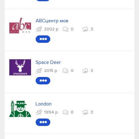
ABCцентр мов
2002 р.
0
3
●●●
Space Deer
2015 р.
0
3
●●●
London
1994 р.
0
3
●●●