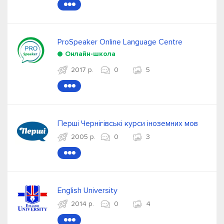
●●●
ProSpeaker Online Language Centre
Онлайн-школа
2017 р.
0
5
●●●
Перші Чернігівські курси іноземних мов
2005 р.
0
3
●●●
English University
2014 р.
0
4
●●●