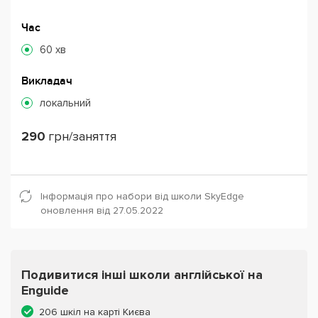
Час
60 хв
Викладач
локальний
290
грн/заняття
Інформація про набори від школи SkyEdge
оновлення від 27.05.2022
Подивитися інші школи англійської на
Enguide
206 шкіл на карті Києва