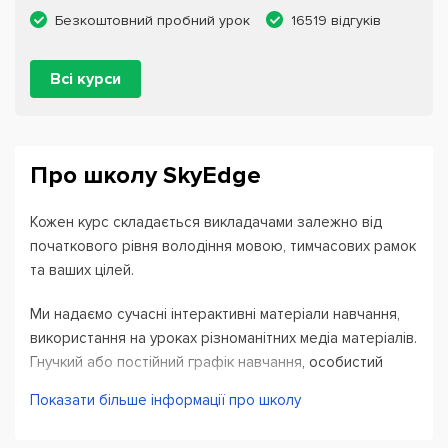
Безкоштовний пробний урок
16519 відгуків
Всі курси
Про школу SkyEdge
Кожен курс складається викладачами залежно від
початкового рівня володіння мовою, тимчасових рамок
та ваших цілей.
Ми надаємо сучасні інтерактивні матеріали навчання,
використання на уроках різноманітних медіа матеріалів.
Гнучкий або постійний графік навчання, особистий
кабінет для студента, щоб керувати своїми уроками.
Показати більше інформації про школу
Сплатити можна будь-яку кількість уроків будь-яким
зручним для вас способом, у SkyEdge school немає