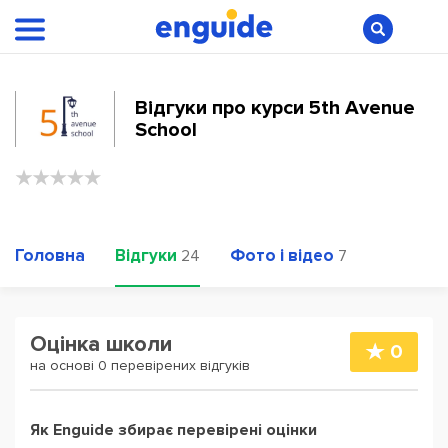
Відгуки про курси 5th Avenue
School
Головна
Відгуки
Фото і відео
24
7
Оцінка школи
0
на основі 0 перевірених відгуків
Як Enguide збирає перевірені оцінки