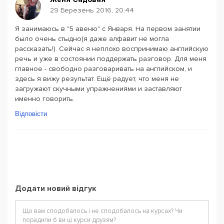
29 Березень 2016, 20:44
Я занимаюсь в "5 авеню" с Января. На первом занятии
было очень стыдно(я даже алфавит не могла
рассказать!). Сейчас я неплохо воспринимаю английскую
речь и уже в состоянии поддержать разговор. Для меня
главное - свободно разговаривать на английском, и
здесь я вижу результат. Ещё радует, что меня не
загружают скучными упражнениями и заставляют
именно говорить.
Відповісти
Додати новий відгук