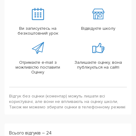
Ви записуєтесь на
Відвідуєте школу
безкоштовний урок
Отримаєте e-mail з
Залишаєте оцінку, вона
можливістю поставити
публікується на сайті
Оцінку
Відгук без оцінки (коментар) можуть лишати всі
користувачі, але вони не впливають на оцінку школи,
Також ми можемо збирати оцінки в телефонному режимі
Всього відгуків – 24