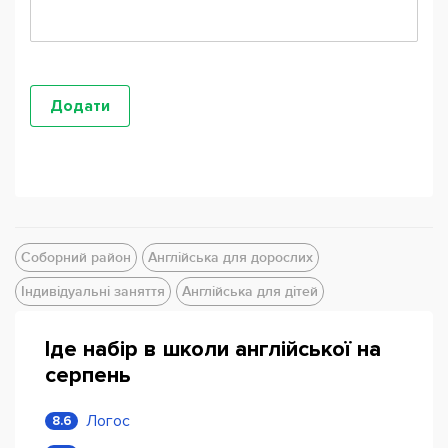
Соборний район
Англійська для дорослих
Індивідуальні заняття
Англійська для дітей
Іде набір в школи англійської на
серпень
Логос
8.6