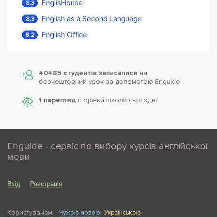
EnglisHouse
8.3
English as a Second Language
8.3
English Office
8.2
40485 студентів записалися
на
безкоштовний урок за допомогою Enguide
1 перегляд
сторінки школи cьогодні
Enguide - сервіс по вибору курсів англійської
мови
Вхід
Реєстрація
Користувачам
Чужою мовою
Українською