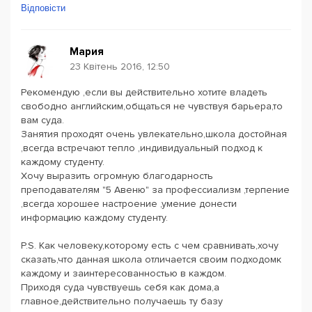
Відповісти
Мария
23 Квітень 2016, 12:50
Рекомендую ,если вы действительно хотите владеть
свободно английским,общаться не чувствуя барьера,то
вам суда.
Занятия проходят очень увлекательно,школа достойная
,всегда встречают тепло ,индивидуальный подход к
каждому студенту.
Хочу выразить огромную благодарность
преподавателям "5 Авеню" за профессиализм ,терпение
,всегда хорошее настроение ,умение донести
информацию каждому студенту.
P.S. Как человеку,которому есть с чем сравнивать,хочу
сказать,что данная школа отличается своим подходомк
каждому и заинтересованностью в каждом.
Приходя суда чувствуешь себя как дома,а
главное,действительно получаешь ту базу