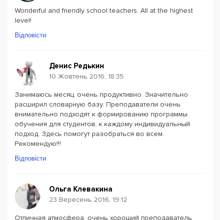
Wonderful and friendly school teachers. All at the highest
level!
Відповісти
Денис Редькин
10 Жовтень 2016, 18:35
Занимаюсь месяц, очень продуктивно. Значительно
расширил словарную базу. Преподаватели очень
внимательно подходят к формированию программы
обучения для студентов, к каждому индивидуальный
подход. Здесь помогут разобраться во всем.
Рекомендую!!!
Відповісти
Ольга Клевакина
23 Вересень 2016, 19:12
Отличная атмосфера, очень хороший преподаватель