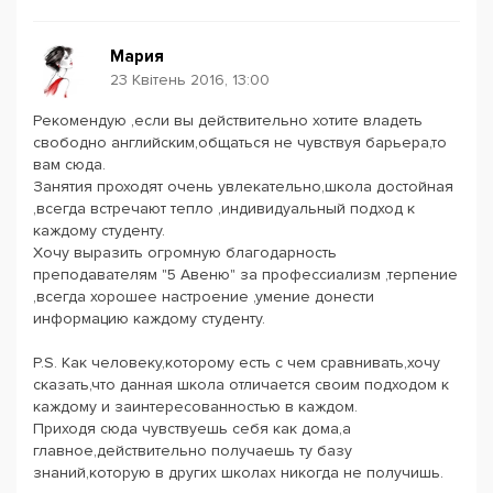
Мария
23 Квітень 2016, 13:00
Рекомендую ,если вы действительно хотите владеть
свободно английским,общаться не чувствуя барьера,то
вам сюда.
Занятия проходят очень увлекательно,школа достойная
,всегда встречают тепло ,индивидуальный подход к
каждому студенту.
Хочу выразить огромную благодарность
преподавателям "5 Авеню" за профессиализм ,терпение
,всегда хорошее настроение ,умение донести
информацию каждому студенту.
P.S. Как человеку,которому есть с чем сравнивать,хочу
сказать,что данная школа отличается своим подходом к
каждому и заинтересованностью в каждом.
Приходя сюда чувствуешь себя как дома,а
главное,действительно получаешь ту базу
знаний,которую в других школах никогда не получишь.