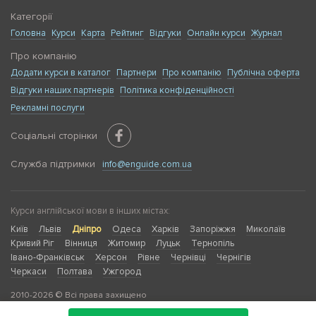
Категорії
Головна
Курси
Карта
Рейтинг
Відгуки
Онлайн курси
Журнал
Про компанію
Додати курси в каталог
Партнери
Про компанію
Публічна оферта
Відгуки наших партнерів
Політика конфіденційності
Рекламні послуги
Соціальні сторінки
Служба підтримки
info@enguide.com.ua
Курси англійської мови в інших містах:
Київ
Львів
Дніпро
Одеса
Харків
Запоріжжя
Миколаїв
Кривий Ріг
Вінниця
Житомир
Луцьк
Тернопіль
Івано-Франківськ
Херсон
Рівне
Чернівці
Чернігів
Черкаси
Полтава
Ужгород
2010-2026 © Всі права захищено