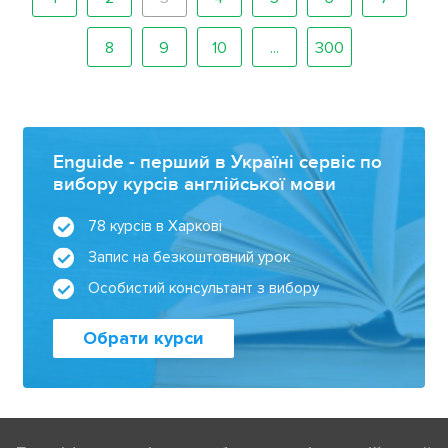
8
9
10
...
300
Enguide - перший в Україні сервіс по
вибору курсів англійської мови
78 курсів в Харкові
Запис на безкоштовний урок
Особистий консультант з вибору
Обрати курси