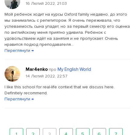
16 Лютий 2022, 21:03
Мой ребенок ходит на курсы Oxford family недавно, до этого
мы занимались с репетитором. Я очень переживала, что
успеваемость сына упадет, но за первый семестр его оценка
по английскому меня приятно удивила. Ребенок с
удовольствием идёт на занятия и не пропускает. Очень
нравится подход преподавателя...
Переглянути →
Mar4enko
My English World
про
14 Лютий 2022, 22:57
I like this school for real-life context that we discuss here.
Definitely recommend.
Переглянути →
1
2
3
4
5
6
7