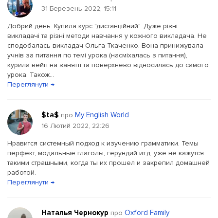
31 Березень 2022, 15:11
Добрий день. Купила курс "дистанційний". Дуже різні
викладачі та різні методи навчання у кожного викладача. Не
сподобалась викладач Ольга Ткаченко. Вона принижувала
учнів за питання по темі урока (насміхалась з питання),
курила вейп на занятті та поверхнево відносилась до самого
урока. Також...
Переглянути →
$ta$
My English World
про
16 Лютий 2022, 22:26
Нравится системный подход к изучению грамматики. Темы
перфект, модальные глаголы, герундий ит.д. уже не кажутся
такими страшными, когда ты их прошел и закрепил домашней
работой.
Переглянути →
Наталья Чернокур
Oxford Family
про