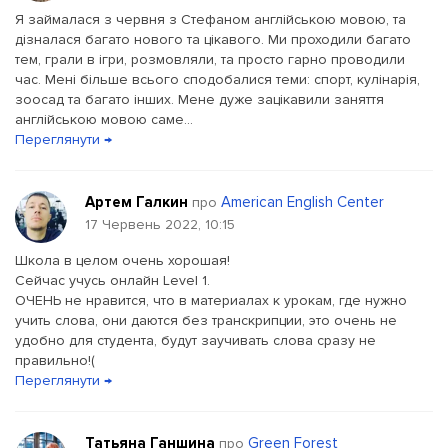
Я займалася з червня з Стефаном англійською мовою, та
дізналася багато нового та цікавого. Ми проходили багато
тем, грали в ігри, розмовляли, та просто гарно проводили
час. Мені більше всього сподобалися теми: спорт, кулінарія,
зоосад та багато інших. Мене дуже зацікавили заняття
англійською мовою саме...
Переглянути →
Артем Галкин
American English Center
про
17 Червень 2022, 10:15
Школа в целом очень хорошая!
Сейчас учусь онлайн Level 1.
ОЧЕНЬ не нравится, что в материалах к урокам, где нужно
учить слова, они даются без транскрипции, это очень не
удобно для студента, будут заучивать слова сразу не
правильно!(
Переглянути →
Татьяна Ганшина
Green Forest
про