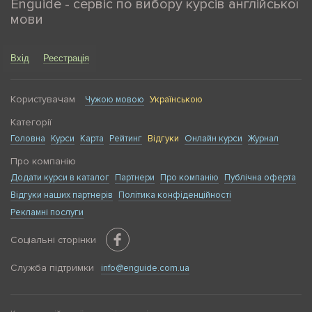
Enguide - сервіс по вибору курсів англійської
мови
Вхід
Реєстрація
Користувачам
Чужою мовою
Українською
Категорії
Головна
Курси
Карта
Рейтинг
Відгуки
Онлайн курси
Журнал
Про компанію
Додати курси в каталог
Партнери
Про компанію
Публічна оферта
Відгуки наших партнерів
Політика конфіденційності
Рекламні послуги
Соціальні сторінки
Служба підтримки
info@enguide.com.ua