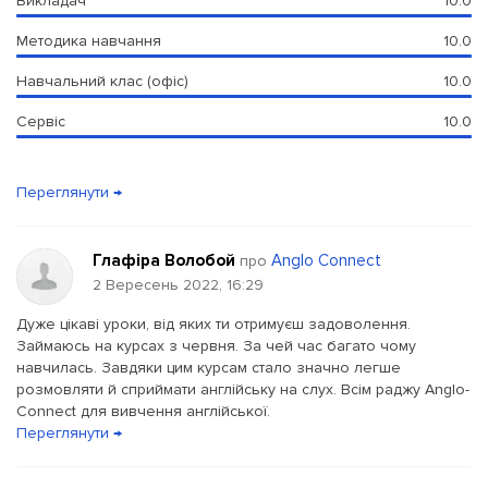
Викладач
10.0
Методика навчання
10.0
Навчальний клас (офіс)
10.0
Сервіс
10.0
Переглянути →
Глафіра Волобой
Anglo Connect
про
2 Вересень 2022, 16:29
Дуже цікаві уроки, від яких ти отримуєш задоволення.
Займаюсь на курсах з червня. За чей час багато чому
навчилась. Завдяки цим курсам стало значно легше
розмовляти й сприймати англійську на слух. Всім раджу Anglo-
Connect для вивчення англійської.
Переглянути →