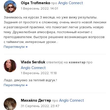
Olga Trofimenko
Anglo Connect
про
1 Вересень 2022, 14:01
Занимаюсь на курсах 3 месяца, но уже вижу результаты.
Задания от простого к сложному, очень много новой лексики
и разговорной практики, что помогает легче усвоить новую
тему. Дружелюбная атмосфера, постоянный контакт с
преподавателем, быстрое решение возникающих вопросов
с таймингом, интересные уроки...
Переглянути →
Vlada Serdiuk
ответил(a) на
коментар
про
Anglo Connect
1 Вересень 2022, 11:18
Ладо, дякуємо за теплий відгук !
Переглянути →
Михайло Дегтяр
Anglo Connect
про
31 Серпень 2022, 23:47