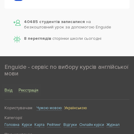
40485 студентів записалися
на
безкоштовний урок за допомогою Enguide
8 переглядів
сторінки школи cьогодні
Enguide - сервіс по вибору курсів англійської
мови
Вхід
Реєстрація
Користувачам
Чужою мовою
Українською
Категорії
Головна
Курси
Карта
Рейтинг
Відгуки
Онлайн курси
Журнал