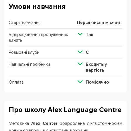
Умови навчання
Старт навчання
Перші числа місяця
Відпрацювання пропущенних
Так
занять
Розмовні клуби
Є
Навчальні посібники
Входить у
вартість
Оплата
Помісячно
Про школу Alex Language Centre
Методика
Alex Center
розроблена лінгвістом-носієм
мови у співпраці з лінгвістами з України.