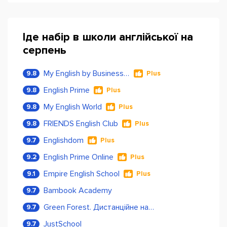
Іде набір в школи англійської на
серпень
My English by Business Language
9.8
Plus
English Prime
9.8
Plus
My English World
9.8
Plus
FRIENDS English Club
9.8
Plus
Englishdom
9.7
Plus
English Prime Online
9.2
Plus
Empire English School
9.1
Plus
Bambook Academy
9.7
Green Forest. Дистанційне навчання
9.7
JustSchool
9.7