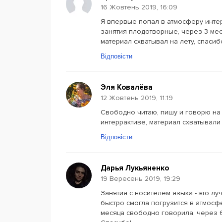
16 Жовтень 2019, 16:09
Я впервые попал в атмосферу интер
занятия плодотворные, через 3 мес
материал схватывал на лету, спасиб
Відповісти
Эля Ковалёва
12 Жовтень 2019, 11:19
Свободно читаю, пишу и говорю на 
интеррактиве, материал схватывали 
Відповісти
Дарья Лукьяненко
19 Вересень 2019, 19:29
Занятия с носителем языка - это лу
быстро смогла погрузится в атмосф
месяца свободно говорила, через 6