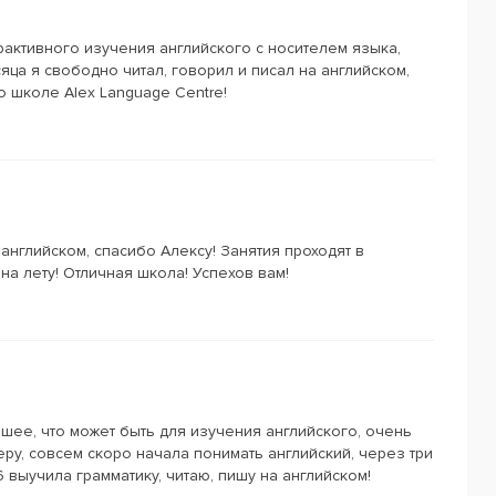
активного изучения английского с носителем языка,
яца я свободно читал, говорил и писал на английском,
о школе Alex Language Centre!
английском, спасибо Алексу! Занятия проходят в
на лету! Отличная школа! Успехов вам!
чшее, что может быть для изучения английского, очень
еру, совсем скоро начала понимать английский, через три
 выучила грамматику, читаю, пишу на английском!