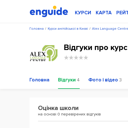
КУРСИ
КАРТА
РЕЙ
Головна
/
Курси англійської в Києві
/
Alex Language Centr
Відгуки про курс
Головна
Відгуки
Фото і відео
4
3
Оцінка школи
на основі 0 перевірених відгуків