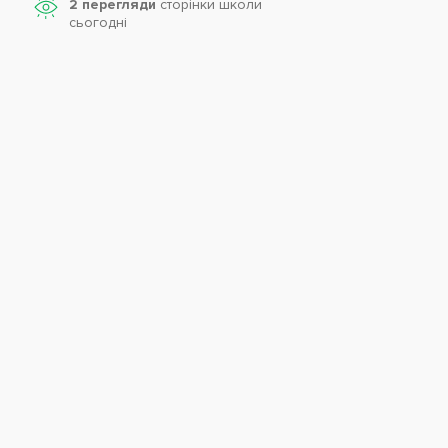
2 перегляди
сторінки школи
cьогодні