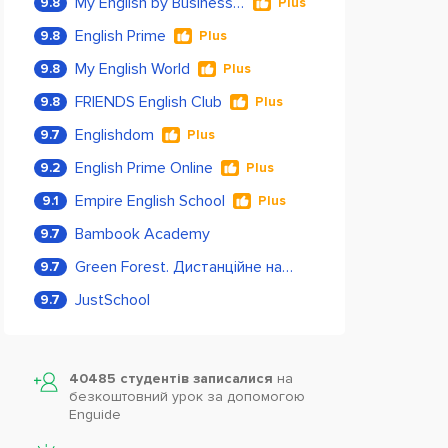
My English by Business Language
9.8
Plus
English Prime
9.8
Plus
My English World
9.8
Plus
FRIENDS English Club
9.8
Plus
Englishdom
9.7
Plus
English Prime Online
9.2
Plus
Empire English School
9.1
Plus
Bambook Academy
9.7
Green Forest. Дистанційне навчання
9.7
JustSchool
9.7
40485 студентів записалися
на
безкоштовний урок за допомогою
Enguide