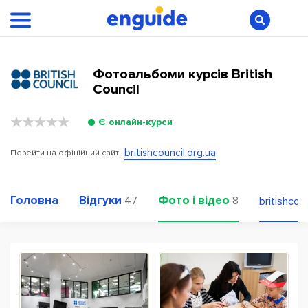
Фотоальбоми курсів British
Council
Є онлайн-курси
britishcouncil.org.ua
Перейти на офіційний сайт:
Головна
Відгуки
Фото і відео
47
8
britishcoun