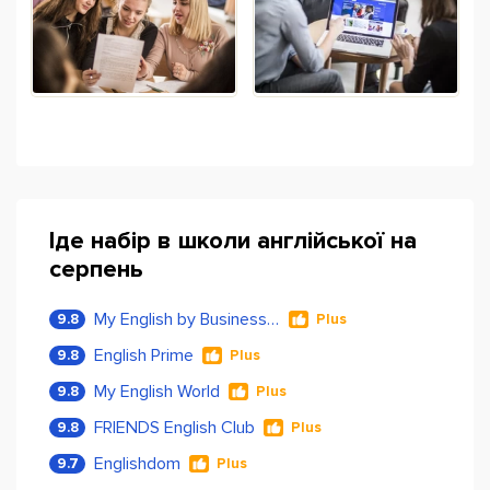
Іде набір в школи англійської на
серпень
My English by Business Language
9.8
Plus
English Prime
9.8
Plus
My English World
9.8
Plus
FRIENDS English Club
9.8
Plus
Englishdom
9.7
Plus