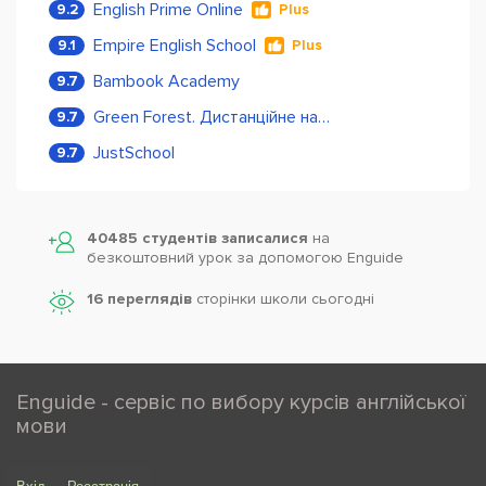
English Prime Online
9.2
Plus
Empire English School
9.1
Plus
Bambook Academy
9.7
Green Forest. Дистанційне навчання
9.7
JustSchool
9.7
40485 студентів записалися
на
безкоштовний урок за допомогою Enguide
16 переглядів
сторінки школи cьогодні
Enguide - сервіс по вибору курсів англійської
мови