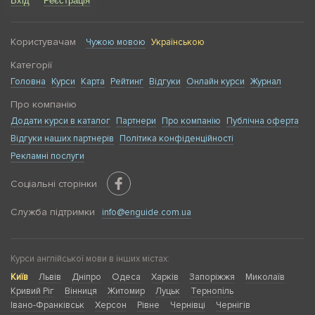
Вхід
Реєстрація
Користувачам
Чужою мовою
Українською
Категорії
Головна
Курси
Карта
Рейтинг
Відгуки
Онлайн курси
Журнал
Про компанію
Додати курси в каталог
Партнери
Про компанію
Публічна оферта
Відгуки наших партнерів
Політика конфіденційності
Рекламні послуги
Соціальні сторінки
Служба підтримки
info@enguide.com.ua
Курси англійської мови в інших містах:
Київ
Львів
Дніпро
Одеса
Харків
Запоріжжя
Миколаїв
Кривий Ріг
Вінниця
Житомир
Луцьк
Тернопіль
Івано-Франківськ
Херсон
Рівне
Чернівці
Чернігів