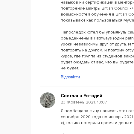
навыков ни сертификации в ментори
повторение мантры British Council 
возможностей обучения в British Cou
показывают как пользоваться MyCl
Напоследок хотел бы упомянуть сам
обьеденнены в Pathways (один pathw
уроки независимы друг от друга. И 
повторять на другом, и поэтому отс
курсе, где группа из студентов за
будет ожидать от вас, что вы будет
не будет.
Відповісти
Светлана Евтодий
23 Жовтень 2021, 10:07
Я пообещала сыну написать этот от
сентября 2020 года по январь 2021
х), только потеряли время и деньги.