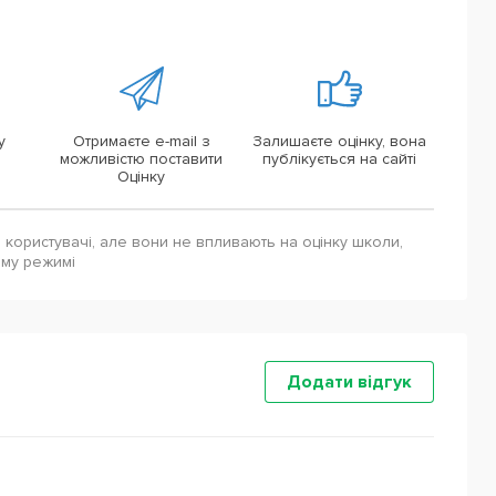
у
Отримаєте e-mail з
Залишаєте оцінку, вона
можливістю поставити
публікується на сайті
Оцінку
і користувачі, але вони не впливають на оцінку школи,
ому режимі
Додати відгук