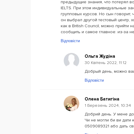
предыдущие знания, что потерял во 
IELTS. При этом индивидуальные за
групповых курсов. Но сын говорит, ч
он выбрал другой тестовый центр, 
как в British Council, можно прийти
сообщить и самое главное: из-за не
Відповісти
Ольга Жудіна
30 Квітень 2022, 11:12
Добрый день, можно ва
Відповісти
Олена Батигіна
1 Березень 2024, 10:34
Добрий день. У мене дон
Чи не могли би ви дати 
0509089321 або дать св