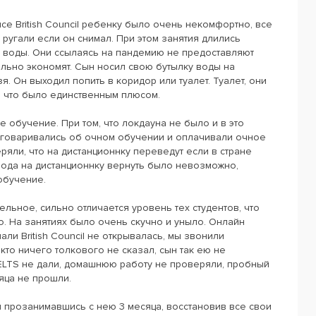
се British Council ребенку было очень некомфортно, все
 ругали если он снимал. При этом занятия длились
о воды. Они ссылаясь на пандемию не предоставляют
льно экономят. Сын носил свою бутылку воды на
я. Он выходил попить в коридор или туалет. Туалет, они
, что было единственным плюсом.
е обучение. При том, что локдауна не было и в это
оговаривались об очном обучении и оплачивали очное
ряли, что на дистанционнку переведут если в стране
вода на дистанционнку вернуть было невозможно,
обучение.
ельное, сильно отличается уровень тех студентов, что
о. На занятиях было очень скучно и уныло. Онлайн
ли British Council не открывалась, мы звонили
икто ничего толкового не сказал, сын так ею не
IELTS не дали, домашнюю работу не проверяли, пробный
сяца не прошли.
н прозанимавшись с нею 3 месяца, восстановив все свои