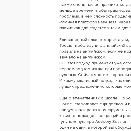
-также очень частая практика, когда
меньше времени чтобы практиковат
проблема, в чем сложность поделит
-глючная платформа MyClass, через
глючит как для студентов, так и дл
Единственный плюс, который я увид
Тоесть чтобы изучить английский в
правила на английском, если не мож
звучало на английском.
НО, этот подход применяют уже огр
первом/родном языке при преподав
нулевых. Сейчас многие стараются
И коммуникативный подход, как един
лучших предложениях, которые мож
Еще о впечатлениях о школе. По ход
Council сталкивался с фидбеком и п
придумывали разные инструменты, 
каких-то подходов, концепций и рас
тут упомянуть про Advisory Session
один на один, в которой вы обсужд