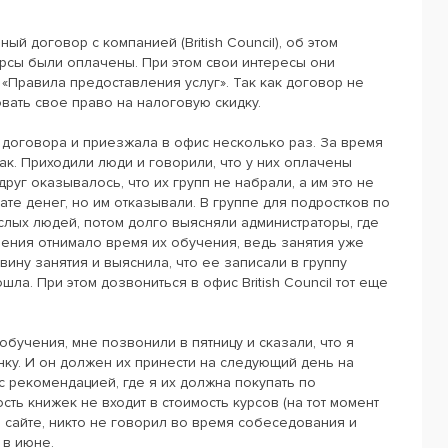
й договор с компанией (British Council), об этом
урсы были оплачены. При этом свои интересы они
«Правила предоставления услуг». Так как договор не
вать свое право на налоговую скидку.
 договора и приезжала в офис несколько раз. За время
ак. Приходили люди и говорили, что у них оплачены
друг оказывалось, что их групп не набрали, а им это не
те денег, но им отказывали. В группе для подростков по
лых людей, потом долго выясняли администраторы, где
нения отнимало время их обучения, ведь занятия уже
ну занятия и выяснила, что ее записали в группу
ла. При этом дозвониться в офис British Council тот еще
обучения, мне позвонили в пятницу и сказали, что я
ку. И он должен их принести на следующий день на
с рекомендацией, где я их должна покупать по
сть книжек не входит в стоимость курсов (на тот момент
а сайте, никто не говорил во время собеседования и
 в июне.