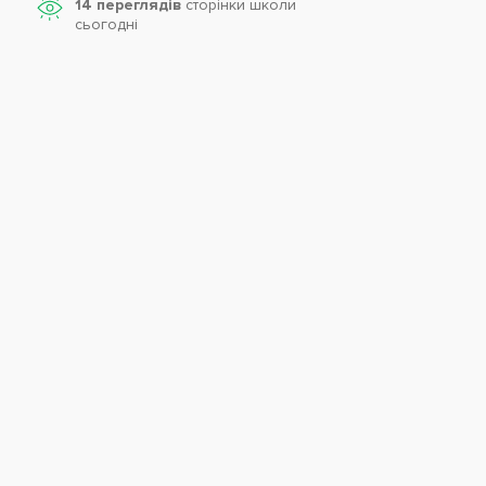
14 переглядів
сторінки школи
cьогодні