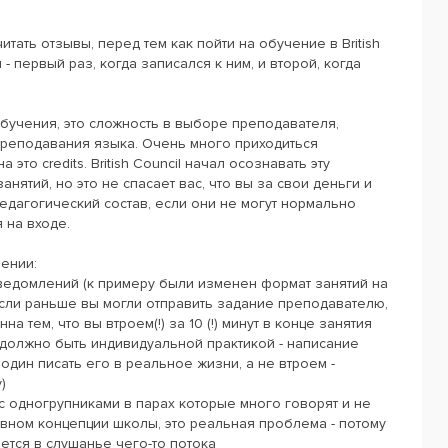
ать отзывы, перед тем как пойти на обучение в British
- первый раз, когда записался к ним, и второй, когда
бучения, это сложность в выборе преподавателя,
реподавания языка. Очень много приходиться
это credits. British Council начал осознавать эту
нятий, но это не спасает вас, что вы за свои деньги и
дагогический состав, если они не могут нормально
 на входе.
ении:
ведомлений (к примеру были изменен формат занятий на
если раньше вы могли отправить задание преподавателю,
а тем, что вы втроем(!) за 10 (!) минут в конце занятия
о должно быть индивидуальной практикой - написание
один писать его в реальное жизни, а не втроем -
)
 с одногрупниками в парах которые много говорят и не
ивном концепции школы, это реальная проблема - потому
ется в слушанье чего-то потока