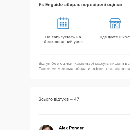
Як Enguide збирає перевірені оцінки
Ви записуєтесь на
Відвідуєте школ
безкоштовний урок
Відгук без оцінки (коментар) можуть лишати вс
Також ми можемо збирати оцінки в телефонн
Всього відгуків – 47
Alex Ponder