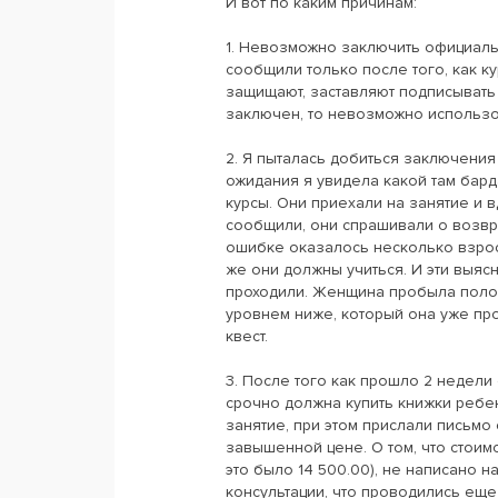
И вот по каким причинам:
1. Невозможно заключить официальны
сообщили только после того, как к
защищают, заставляют подписывать 
заключен, то невозможно использо
2. Я пыталась добиться заключения
ожидания я увидела какой там бард
курсы. Они приехали на занятие и в
сообщили, они спрашивали о возвра
ошибке оказалось несколько взрос
же они должны учиться. И эти выяс
проходили. Женщина пробыла полови
уровнем ниже, который она уже прош
квест.
3. После того как прошло 2 недели 
срочно должна купить книжки ребен
занятие, при этом прислали письмо 
завышенной цене. О том, что стоимо
это было 14 500.00), не написано н
консультации, что проводились еще