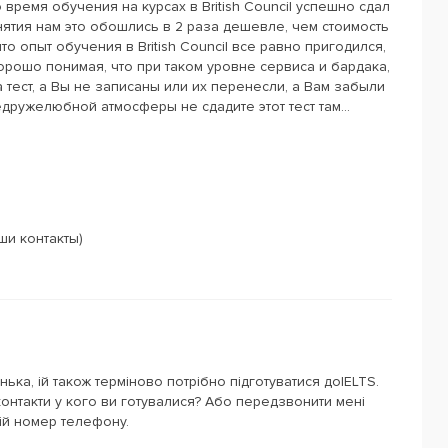
время обучения на курсах в British Council успешно сдал
нятия нам это обошлись в 2 раза дешевле, чем стоимость
то опыт обучения в British Council все равно пригодился,
хорошо понимая, что при таком уровне сервиса и бардака,
 на тест, а Вы не записаны или их перенесли, а Вам забыли
дружелюбной атмосферы не сдадите этот тест там...
ши контакты)
ька, ій також терміново потрібно підготуватися доIELTS.
контакти у кого ви готувалися? Або передзвонити мені
ій номер телефону.