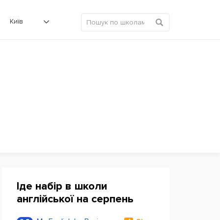
Київ
Іде набір в школи
англійської на серпень