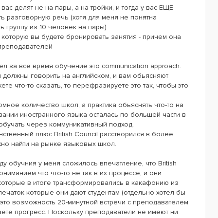
 вас делят не на пары, а на тройки, и тогда у вас ЕЩЕ
ь разговорную речь (хотя для меня не понятна
ь группу из 10 человек на пары)
 которую вы будете бронировать занятия - причем она
я преподавателей
ел за все время обучение это communication approach.
ы должны говорить на английском, и вам обьясняют
ете что-то сказать, то перефразируете это так, чтобы это
омное количество школ, а практика обьяснять что-то на
ании иностранного языка осталась по большей части в
 обучать через коммуникативный подход.
ственный плюс British Council расстворился в более
но найти на рынке языковых школ.
у обучния у меня сложилось впечатление, что British
ониманием что что-то не так в их процессе, и они
которые в итоге трансформировались в какафонию из
печаток которые они дают студентам (отдельно хотел бы
 - это возможность 20-минутной встречи с преподавателем
аете прогресс. Поскольку преподаватели не имеют ни