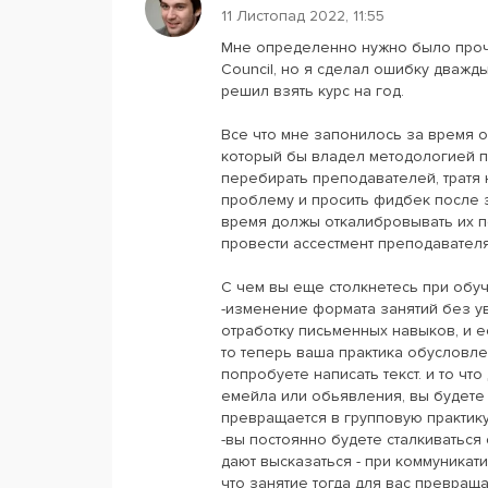
11 Листопад 2022, 11:55
Мне определенно нужно было прочит
Council, но я сделал ошибку дважды 
решил взять курс на год.
Все что мне запонилось за время о
который бы владел методологией п
перебирать преподавателей, тратя на 
проблему и просить фидбек после за
время должы откалибровывать их пе
провести ассестмент преподавателя
С чем вы еще столкнетесь при обуч
-изменение формата занятий без у
отработку письменных навыков, и 
то теперь ваша практика обусловленн
попробуете написать текст. и то чт
емейла или обьявления, вы будете 
превращается в групповую практику
-вы постоянно будете сталкиваться
дают высказаться - при коммуникат
что занятие тогда для вас превраща