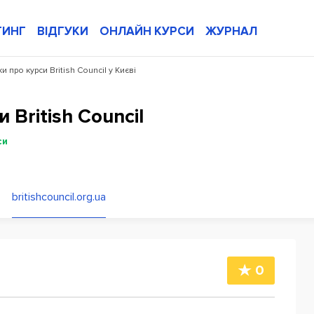
ТИНГ
ВІДГУКИ
ОНЛАЙН КУРСИ
ЖУРНАЛ
ки про курси British Council у Києві
 British Council
си
britishcouncil.org.ua
0