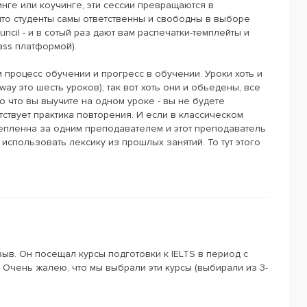
нге или коучинге, эти сессии превращаются в
- что студенты самы ответственны и свободны в выборе
ncil - и в сотый раз дают вам распечатки-темплейты и
ass платформой).
 процесс обучении и прогресс в обучении. Уроки хоть и
ay это шесть уроков); так вот хоть они и обьедены, все
то что вы выучите на одном уроке - вы не будете
утствует практика повторения. И если в классическом
крепленна за одним преподавателем и этот преподаватель
е использовать лексику из прошлых занятий. То тут этого
зыв. Он посещал курсы подготовки к IELTS в период с
. Очень жалею, что мы выбрали эти курсы (выбирали из 3-