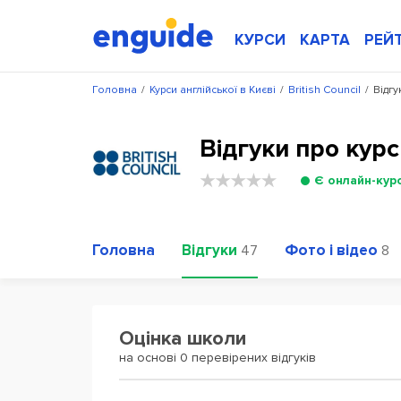
КУРСИ
КАРТА
РЕЙ
Головна
/
Курси англійської в Києві
/
British Council
/
Відгу
Відгуки про курси
Є онлайн-кур
Головна
Відгуки
Фото і відео
47
8
Оцінка школи
на основі 0 перевірених відгуків