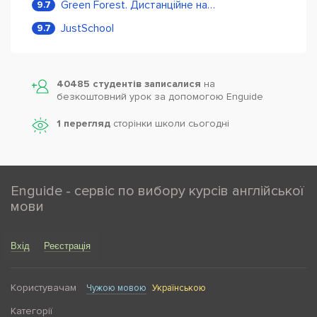
Green Forest. Дистанційне навчання
9.7
JustSchool
9.7
40485 студентів записалися
на
безкоштовний урок за допомогою Enguide
1 перегляд
сторінки школи cьогодні
Enguide - сервіс по вибору курсів англійської
мови
Вхід
Реєстрація
Користувачам
Чужою мовою
Українською
Категорії