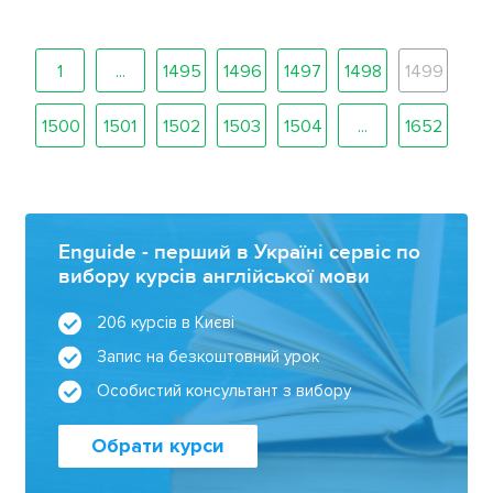
1
...
1495
1496
1497
1498
1499
1500
1501
1502
1503
1504
...
1652
Enguide - перший в Україні сервіс по
вибору курсів англійської мови
206 курсів в Києві
Запис на безкоштовний урок
Особистий консультант з вибору
Обрати курси