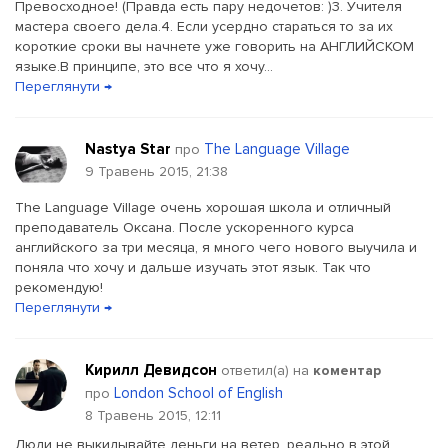
Превосходное! (Правда есть пару недочетов: )3. Учителя
мастера своего дела.4. Если усердно стараться то за их
короткие сроки вы начнете уже говорить на АНГЛИЙСКОМ
языке.В принципе, это все что я хочу...
Переглянути →
Nastya Star
The Language Village
про
9 Травень 2015, 21:38
Тhe Language Village очень хорошая школа и отличный
преподаватель Оксана. После ускоренного курса
английского за три месяца, я много чего нового выучила и
поняла что хочу и дальше изучать этот язык. Так что
рекомендую!
Переглянути →
Кирилл Девидсон
ответил(a) на
коментар
London School of English
про
8 Травень 2015, 12:11
Люди не выкидывайте деньги на ветер, реально в этой