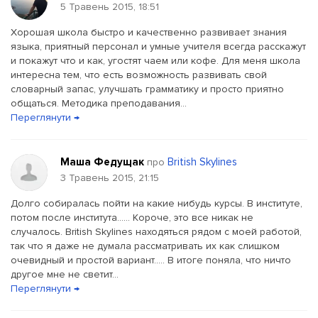
5 Травень 2015, 18:51
Хорошая школа быстро и качественно развивает знания
языка, приятный персонал и умные учителя всегда расскажут
и покажут что и как, угостят чаем или кофе. Для меня школа
интересна тем, что есть возможность развивать свой
словарный запас, улучшать грамматику и просто приятно
общаться. Методика преподавания...
Переглянути →
Маша Федущак
British Skylines
про
3 Травень 2015, 21:15
Долго собиралась пойти на какие нибудь курсы. В институте,
потом после института...... Короче, это все никак не
случалось. British Skylines находяться рядом с моей работой,
так что я даже не думала рассматривать их как слишком
очевидный и простой вариант..... В итоге поняла, что ничто
другое мне не светит...
Переглянути →