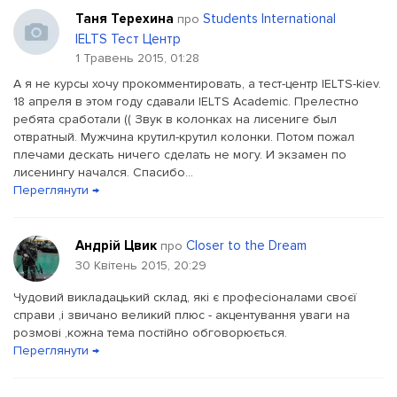
Таня Терехина
Students International
про
IELTS Тест Центр
1 Травень 2015, 01:28
А я не курсы хочу прокомментировать, а тест-центр IELTS-kiev.
18 апреля в этом году сдавали IELTS Academic. Прелестно
ребята сработали (( Звук в колонках на лисениге был
отвратный. Мужчина крутил-крутил колонки. Потом пожал
плечами дескать ничего сделать не могу. И экзамен по
лисенингу начался. Спасибо...
Переглянути →
Андрій Цвик
Closer to the Dream
про
30 Квітень 2015, 20:29
Чудовий викладацький склад, які є професіоналами своєї
справи ,і звичано великий плюс - акцентування уваги на
розмові ,кожна тема постійно обговорюється.
Переглянути →