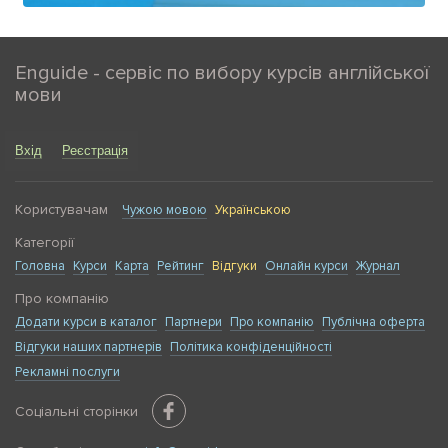
Enguide - сервіс по вибору курсів англійської
мови
Вхід
Реєстрація
Користувачам
Чужою мовою
Українською
Категорії
Головна
Курси
Карта
Рейтинг
Відгуки
Онлайн курси
Журнал
Про компанію
Додати курси в каталог
Партнери
Про компанію
Публічна оферта
Відгуки наших партнерів
Політика конфіденційності
Рекламні послуги
Соціальні сторінки