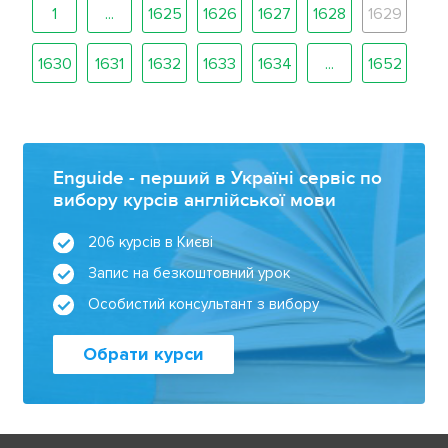
1
...
1625
1626
1627
1628
1629
1630
1631
1632
1633
1634
...
1652
Enguide - перший в Україні сервіс по
вибору курсів англійської мови
206 курсів в Києві
Запис на безкоштовний урок
Особистий консультант з вибору
Обрати курси