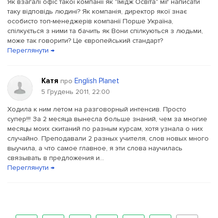
Як взагалі офіс такої компанії як "Імідж Освіта" міг написати
таку відповідь людині? Як компанія, директор якої знає
особисто топ-менеджерів компанії Порше Україна,
спілкується з ними та бачить як Вони спілкуються з людьми,
може так говорити? Це європейський стандарт?
Переглянути →
Катя
English Planet
про
5 Грудень 2011, 22:00
Ходила к ним летом на разговорный интенсив. Просто
супер!!! За 2 месяца вынесла больше знаний, чем за многие
месяцы моих скитаний по разным курсам, хотя узнала о них
случайно. Преподавали 2 разных учителя, слов новых много
выучила, а что самое главное, я эти слова научилась
связывать в предложения и...
Переглянути →