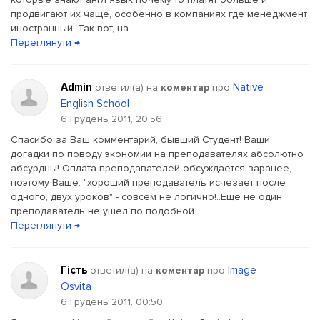
продвигают их чаще, особенно в компаниях где менеджмент
иностранный. Так вот, на...
Переглянути →
Admin
Native
ответил(a) на
коментар
про
English School
6 Грудень 2011, 20:56
Спасибо за Ваш комментарий, бывший Студент! Ваши
догадки по поводу экономии на преподавателях абсолютно
абсурдны! Оплата преподавателей обсуждается заранее,
поэтому Ваше: "хороший преподаватель исчезает после
одного, двух уроков" - совсем не логично!..Еще не один
преподаватель не ушел по подобной...
Переглянути →
Гість
Image
ответил(a) на
коментар
про
Osvita
6 Грудень 2011, 00:50