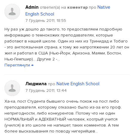
Admin
Native
ответил(a) на
коментар
про
English School
7 Грудень 2011, 18:55
Ну раз уж дошло до такого, то предоставляем подробную
информацию о темнокожих преподавателях, которые
работают в нашей школе. Один из них из Тринидад и Тобаго
- это англоязычная страна, к тому же напротяжении 20 лет он
жил и работал в США (Нью-Йорк, Аризона, Маями, Бостон,
Нью-Гемпшир)... Другие 2 -...
Переглянути →
Людмила
Native English School
про
7 Грудень 2011, 13:44
Ха-ха, пост Студента бывшего очень похож на пост либо
преподователя, которому отказано было из-за его проф.
непригодности, либо конкурентов. Потому что ни один
НОРМАЛЬНЫЙ и АДЕКВАТНЫЙ человек, коотрый учится
(учился) в это школе не напишет, таких комментов. А тем
более высказывания по поводу нигерийцев...