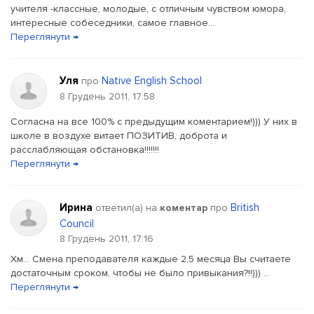
учителя -классные, молодые, с отличным чувством юмора,
интересные собеседники, самое главное...
Переглянути →
Уля
Native English School
про
8 Грудень 2011, 17:58
Согласна на все 100% с предыдущим коментарием!))) У них в
школе в воздухе витает ПОЗИТИВ, доброта и
расслабляющая обстановка!!!!!!!
Переглянути →
Ирина
British
ответил(a) на
коментар
про
Council
8 Грудень 2011, 17:16
Хм... Смена преподавателя каждые 2,5 месяца Вы считаете
достаточным сроком, чтобы не было привыкания?!!))) ...
Переглянути →