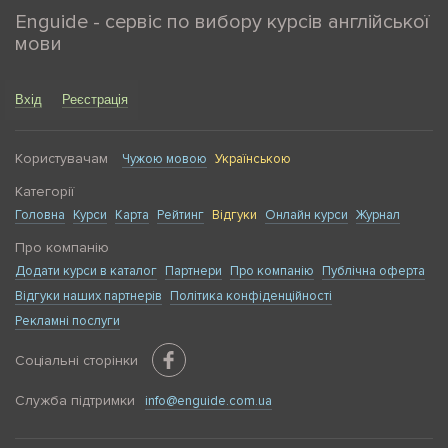
Enguide - сервіс по вибору курсів англійської
мови
Вхід
Реєстрація
Користувачам
Чужою мовою
Українською
Категорії
Головна
Курси
Карта
Рейтинг
Відгуки
Онлайн курси
Журнал
Про компанію
Додати курси в каталог
Партнери
Про компанію
Публічна оферта
Відгуки наших партнерів
Політика конфіденційності
Рекламні послуги
Соціальні сторінки
Служба підтримки
info@enguide.com.ua