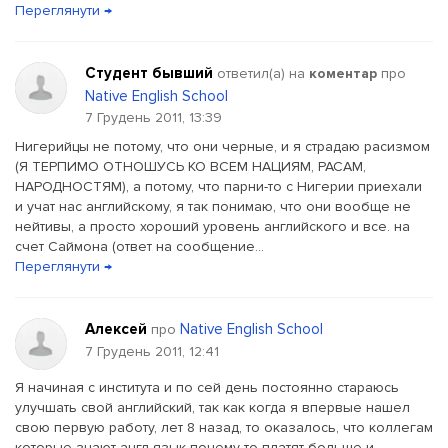
Переглянути →
Студент бывший
ответил(a) на
коментар
про
Native English School
7 Грудень 2011, 13:39
Нигерийцы не потому, что они черные, и я страдаю расизмом
(Я ТЕРПИМО ОТНОШУСЬ КО ВСЕМ НАЦИЯМ, РАСАМ,
НАРОДНОСТЯМ), а потому, что парни-то с Нигерии приехали
и учат нас английскому, я так понимаю, что они вообще не
нейтивы, а просто хороший уровень английского и все. на
счет Саймона (ответ на сообщение...
Переглянути →
Алексей
Native English School
про
7 Грудень 2011, 12:41
Я начиная с института и по сей день постоянно стараюсь
улучшать свой английский, так как когда я впервые нашел
свою первую работу, лет 8 назад, то оказалось, что коллегам
которые знают англ язык почему то платят больше и