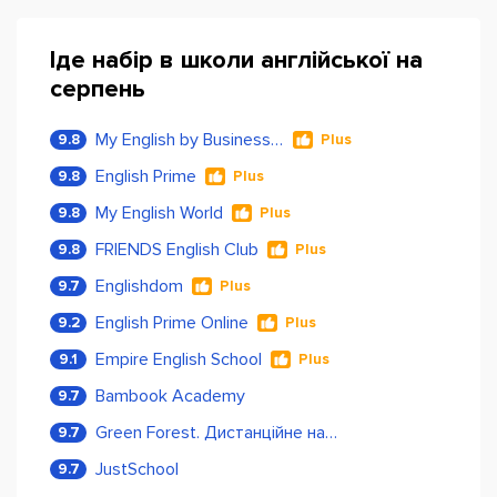
Іде набір в школи англійської на
серпень
My English by Business Language
9.8
Plus
English Prime
9.8
Plus
My English World
9.8
Plus
FRIENDS English Club
9.8
Plus
Englishdom
9.7
Plus
English Prime Online
9.2
Plus
Empire English School
9.1
Plus
Bambook Academy
9.7
Green Forest. Дистанційне навчання
9.7
JustSchool
9.7