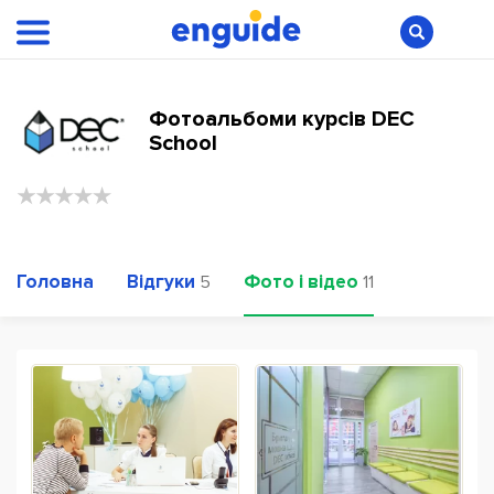
Фотоальбоми курсів DEC
School
Головна
Відгуки
Фото і відео
5
11