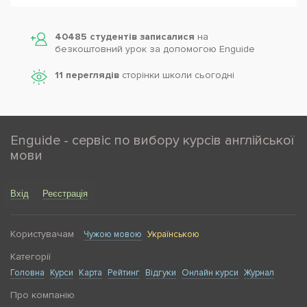
40485 студентів записалися
на
безкоштовний урок за допомогою Enguide
11 переглядів
сторінки школи cьогодні
Enguide - сервіс по вибору курсів англійської
мови
Вхід
Реєстрація
Користувачам
Чужою мовою
Українською
Категорії
Головна
Курси
Карта
Рейтинг
Відгуки
Онлайн курси
Журнал
Про компанію