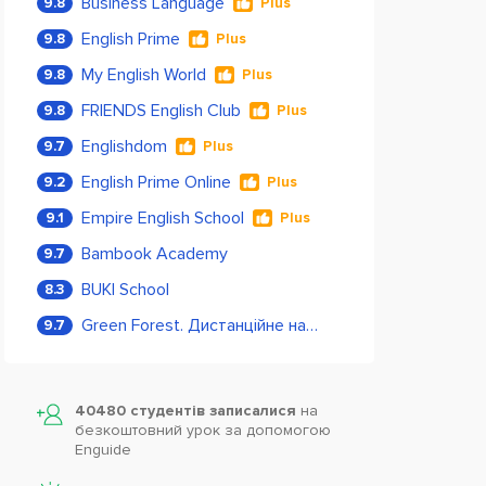
Business Language
9.8
Plus
English Prime
9.8
Plus
My English World
9.8
Plus
FRIENDS English Club
9.8
Plus
Englishdom
9.7
Plus
English Prime Online
9.2
Plus
Empire English School
9.1
Plus
Bambook Academy
9.7
BUKI School
8.3
Green Forest. Дистанційне навчання
9.7
40480 студентів записалися
на
безкоштовний урок за допомогою
Enguide