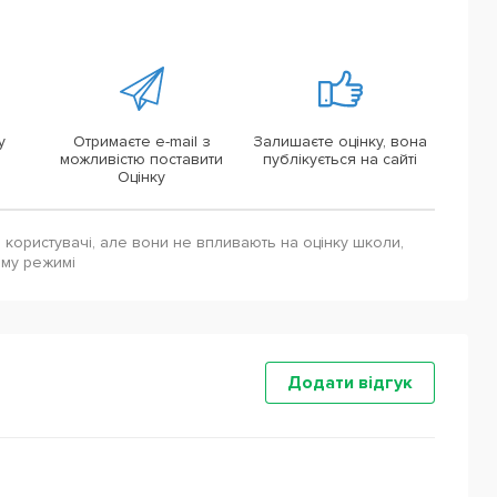
у
Отримаєте e-mail з
Залишаєте оцінку, вона
можливістю поставити
публікується на сайті
Оцінку
і користувачі, але вони не впливають на оцінку школи,
ому режимі
Додати відгук