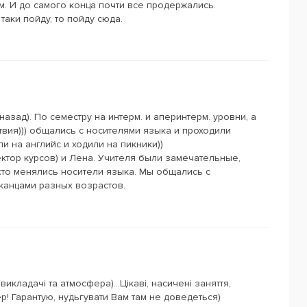
. И до самого конца почти все продержались.
таки пойду, то пойду сюда.
 назад). По семестру на интерм. и аперинтерм. уровни, а
вия))) общались с носителями языка и проходили
и на английс и ходили на пикники))
ктор курсов) и Лена. Учителя были замечательные,
сто менялись носители языка. Мы общались с
канцами разных возрастов.
кладачі та атмосфера)...Цікаві, насичені заняття,
пер! Гарантую, нудьгувати Вам там не доведеться)