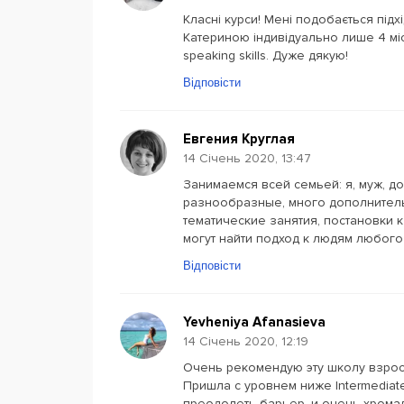
Класні курси! Мені подобається під
Катериною індивідуально лише 4 міся
speaking skills. Дуже дякую!
Відповісти
Евгения Круглая
14 Січень 2020, 13:47
Занимаемся всей семьей: я, муж, до
разнообразные, много дополнитель
тематические занятия, постановки 
могут найти подход к людям любого
Відповісти
Yevheniya Afanasieva
14 Січень 2020, 12:19
Очень рекомендую эту школу взрос
Пришла с уровнем ниже Intermediat
преодолеть барьер, и очень хромал