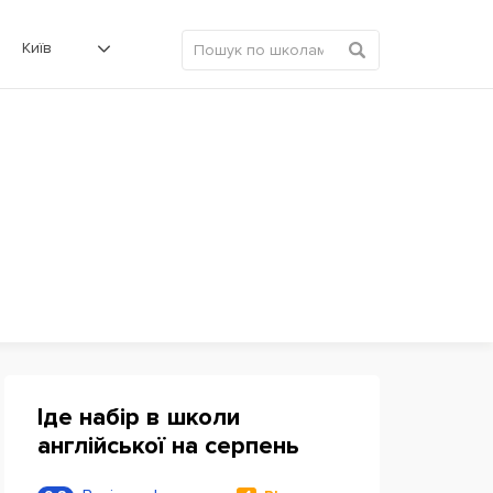
Київ
Іде набір в школи
англійської на серпень