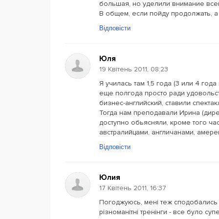
большая, но уделили внимание всем
В общем, если пойду продолжать, а 
Відповісти
Юля
19 Квітень 2011, 08:23
Я училась там 1,5 года (3 или 4 года
еще полгода просто ради удовольст
бизнес-английский, ставили спектакл
Тогда нам преподавали Ирина (дире
доступно обьясняли, кроме того ча
австралийцами, англичанами, амере
Відповісти
Юлия
17 Квітень 2011, 16:37
Погоджуюсь, мені теж сподобались ви
різноманітні тренінги - все було су