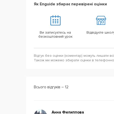
Як Enguide збирає перевірені оцінки
Ви записуєтесь на
Відвідуєте школ
безкоштовний урок
Відгук без оцінки (коментар) можуть лишати вс
Також ми можемо збирати оцінки в телефонн
Всього відгуків – 12
Анна Филиппова