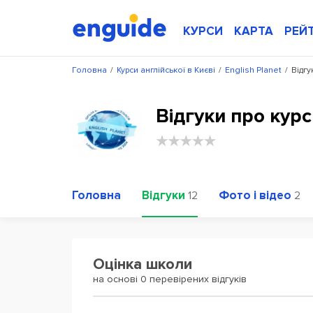
КУРСИ
КАРТА
РЕЙ
Головна
/
Курси англійської в Києві
/
English Planet
/
Відгу
Відгуки про курс
Головна
Відгуки
Фото і відео
12
2
Оцінка школи
на основі 0 перевірених відгуків