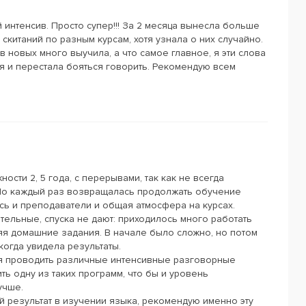
 интенсив. Просто супер!!! За 2 месяца вынесла больше
скитаний по разным курсам, хотя узнала о них случайно.
 новых много выучила, а что самое главное, я эти слова
я и перестала бояться говорить. Рекомендую всем
ости 2, 5 года, с перерывами, так как не всегда
 Но каждый раз возвращалась продолжать обучение
ись и преподаватели и общая атмосфера на курсах.
ельные, спуска не дают: приходилось много работать
лняя домашние задания. В начале было сложно, но потом
когда увидела результаты.
тся проводить различные интенсивные разговорные
ть одну из таких программ, что бы и уровень
учше.
ый результат в изучении языка, рекомендую именно эту