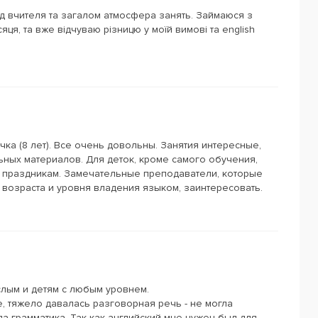
хід вчителя та загалом атмосфера занять. Займаюся з
ця, та вже відчуваю різницю у моїй вимові та english
чка (8 лет). Все очень довольны. Занятия интересные,
ных материалов. Для деток, кроме самого обучения,
к праздникам. Замечательные преподаватели, которые
 возраста и уровня владения языком, заинтересовать.
лым и детям с любым уровнем.
e, тяжело давалась разговорная речь - не могла
а грамматика. Так как английский мне нужен был для