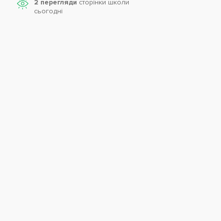
2 перегляди
сторінки школи
cьогодні