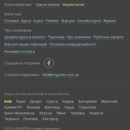
Користувачам
Чужою мовою
Українською
Категорії
Головна
Курси
Карта
Рейтинг
Відгуки
Онлайн курси
Журнал
Про компанію
Додати курси в каталог
Партнери
Про компанію
Публічна оферта
Відгуки наших партнерів
Політика конфіденційності
Рекламні послуги
Соціальні сторінки
Служба підтримки
info@enguide.com.ua
Курси англійської мови в інших містах:
Київ
Львів
Дніпро
Одеса
Харків
Запоріжжя
Миколаїв
Кривий Ріг
Вінниця
Житомир
Луцьк
Тернопіль
Івано-Франківськ
Херсон
Рівне
Чернівці
Чернігів
Черкаси
Полтава
Ужгород
2010-2026 © Всі права захищено