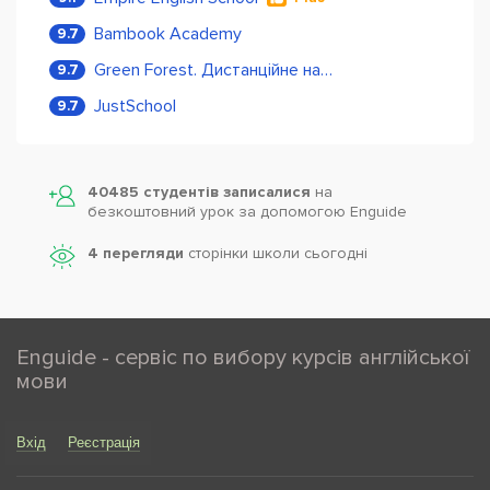
Bambook Academy
9.7
Green Forest. Дистанційне навчання
9.7
JustSchool
9.7
40485 студентів записалися
на
безкоштовний урок за допомогою Enguide
4 перегляди
сторінки школи cьогодні
Enguide - сервіс по вибору курсів англійської
мови
Вхід
Реєстрація