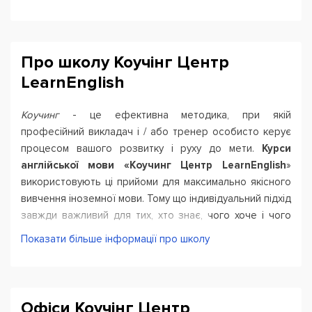
Про школу Коучінг Центр
LearnEnglish
Коучинг
- це ефективна методика, при якій
професійний викладач і / або тренер особисто керує
процесом вашого розвитку і руху до мети.
Курси
англійської мови «Коучинг Центр LearnEnglish
»
використовують ці прийоми для максимально якісного
вивчення іноземної мови. Тому що індивідуальний підхід
завжди важливий для тих, хто знає, чого хоче і чого
прагне.
Показати більше інформації про школу
Школа англійської «Коучинг Центр LearnEnglish»
прислухається до студентів на кожному етапі навчання:
Офіси Коучінг Центр
Залежно від рівня володіння мовою, вашого завдання,