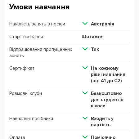
Умови навчання
Наявність занять з носієм
Австралія
Старт навчання
Щотижня
Відпрацювання пропущенних
Так
занять
Сертифікат
На кожному
рівні навчання
(від А1 до С2)
Розмовні клуби
Безкоштовно
для студентів
школи
Навчальні посібники
Входить у
вартість
Оплата
Помісячно