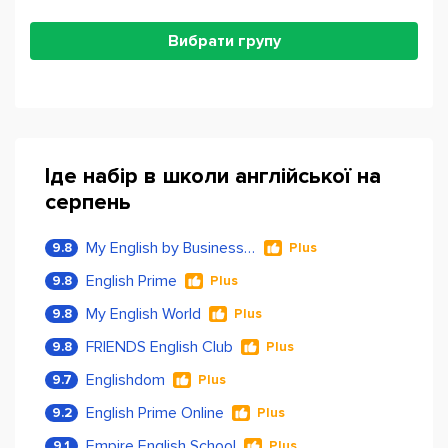
Вибрати групу
Іде набір в школи англійської на
серпень
My English by Business Language
9.8
Plus
English Prime
9.8
Plus
My English World
9.8
Plus
FRIENDS English Club
9.8
Plus
Englishdom
9.7
Plus
English Prime Online
9.2
Plus
Empire English School
9.1
Plus