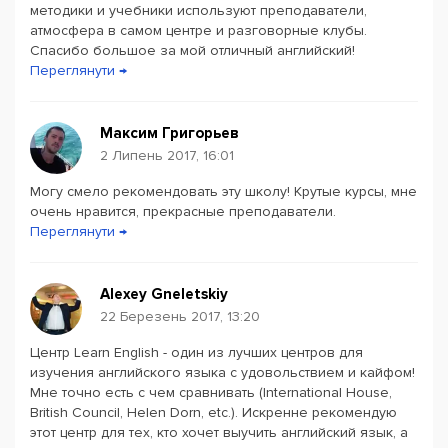
переговорів, корисний нетворкінг. Навчання може бути
методики и учебники используют преподаватели,
індивідуальним або корпоративним.
атмосфера в самом центре и разговорные клубы.
Спасибо большое за мой отличный английский!
Переглянути →
Максим Григорьев
2 Липень 2017, 16:01
Могу смело рекомендовать эту школу! Крутые курсы, мне
очень нравится, прекрасные преподаватели.
Переглянути →
Alexey Gneletskiy
22 Березень 2017, 13:20
Центр Learn English - один из лучших центров для
изучения английского языка с удовольствием и кайфом!
Мне точно есть с чем сравнивать (International House,
British Council, Helen Dorn, etc.). Искренне рекомендую
этот центр для тех, кто хочет выучить английский язык, а