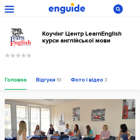
Коучінг Центр LearnEnglish
курси англійської мови
Головна
Відгуки
Фото і відео
19
3