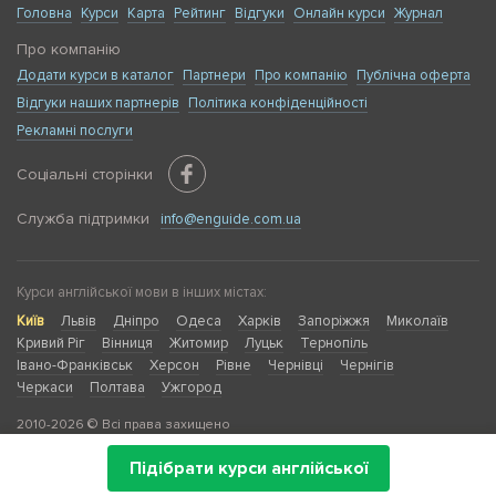
Головна
Курси
Карта
Рейтинг
Відгуки
Онлайн курси
Журнал
Про компанію
Додати курси в каталог
Партнери
Про компанію
Публічна оферта
Відгуки наших партнерів
Політика конфіденційності
Рекламні послуги
Соціальні сторінки
Служба підтримки
info@enguide.com.ua
Курси англійської мови в інших містах:
Київ
Львів
Дніпро
Одеса
Харків
Запоріжжя
Миколаїв
Кривий Ріг
Вінниця
Житомир
Луцьк
Тернопіль
Івано-Франківськ
Херсон
Рівне
Чернівці
Чернігів
Черкаси
Полтава
Ужгород
2010-2026 © Всі права захищено
Підібрати курси англійської