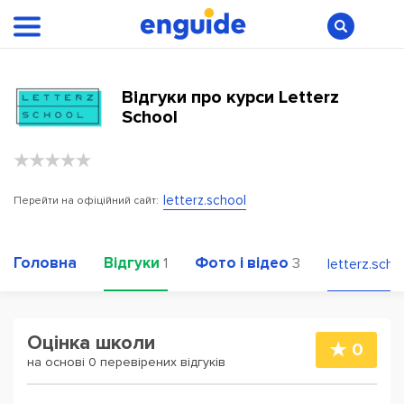
Відгуки про курси Letterz
School
letterz.school
Перейти на офіційний сайт:
Головна
Відгуки
Фото і відео
1
3
letterz.scho
Оцінка школи
0
на основі 0 перевірених відгуків