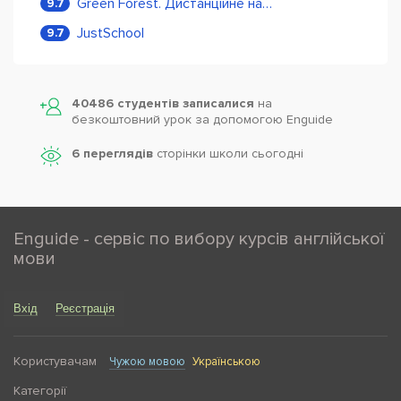
Green Forest. Дистанційне навчання
9.7
JustSchool
9.7
40486 студентів записалися
на
безкоштовний урок за допомогою Enguide
6 переглядів
сторінки школи cьогодні
Enguide - сервіс по вибору курсів англійської
мови
Вхід
Реєстрація
Користувачам
Чужою мовою
Українською
Категорії