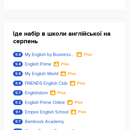
Іде набір в школи англійської на
серпень
My English by Business Language
9.8
Plus
English Prime
9.8
Plus
My English World
9.8
Plus
FRIENDS English Club
9.8
Plus
Englishdom
9.7
Plus
English Prime Online
9.2
Plus
Empire English School
9.1
Plus
Bambook Academy
9.7